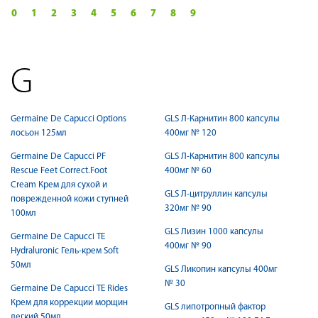
0
1
2
3
4
5
6
7
8
9
G
Germaine De Capucci Options
GLS Л-Карнитин 800 капсулы
лосьон 125мл
400мг № 120
Germaine De Capucci PF
GLS Л-Карнитин 800 капсулы
Rescue Feet Correct.Foot
400мг № 60
Cream Крем для сухой и
GLS Л-цитруллин капсулы
поврежденной кожи ступней
320мг № 90
100мл
GLS Лизин 1000 капсулы
Germaine De Capucci TE
400мг № 90
Hydraluronic Гель-крем Soft
50мл
GLS Ликопин капсулы 400мг
№ 30
Germaine De Capucci TE Rides
Крем для коррекции морщин
GLS липотропный фактор
легкий 50мл