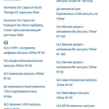
капсулы 450мг № 180 БАД
Germaine De Capuccin Excel
gls магний в6 для
Therapy 02 эмульсия 30мл
беременных n180 капсулы по
450мг
Germaine De Capuccini
PurExpert No-Stress Hydrating
GLS Магния цитрат с
Cream Крем увлажняющий
витамином В6 капсулы 500мг
для лица 50мл
№ 100
Gl
GLS Магния цитрат с
GLS 5-HTP с экстрактом
витамином В6 капсулы 500мг
шафрана капсулы 400мг № 60
№ 180
GLS альфа-липоевая кислота
GLS Магния цитрат с
капсулы 400мг № 60
витамином В6 капсулы 500мг
№ 90
GLS Аминогам капсулы 400мг
№ 60
GLS мака перуанская капсулы
350мг № 60
gls аминокислотный комплекс
156,0 пор/банка/лесные
GLS Максиферт капсулы
ягоды
500мг № 90
GLS Аргинин 1000 капсулы
GLS МСМ комплекс капсулы