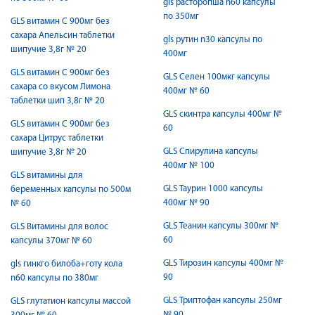
gls расторопша n60 капсулы
по 350мг
GLS витамин С 900мг без
сахара Апельсин таблетки
gls рутин n30 капсулы по
шипучие 3,8г № 20
400мг
GLS витамин С 900мг без
GLS Селен 100мкг капсулы
сахара со вкусом Лимона
400мг № 60
таблетки шип 3,8г № 20
GLS скинтра капсулы 400мг №
GLS витамин С 900мг без
60
сахара Цитрус таблетки
GLS Спирулина капсулы
шипучие 3,8г № 20
400мг № 100
GLS витамины для
GLS Таурин 1000 капсулы
беременных капсулы по 500м
400мг № 90
№ 60
GLS Теанин капсулы 300мг №
GLS Витамины для волос
60
капсулы 370мг № 60
GLS Тирозин капсулы 400мг №
gls гинкго билоба+готу кола
90
n60 капсулы по 380мг
GLS Триптофан капсулы 250мг
GLS глутатион капсулы массой
№ 90