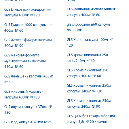
300мг № 60
GLS Фолиевая кислота 600мкг
GLS Глюкозамин хондроитин
капсулы 400мг № 60
капсулы 400мг № 120
gls хлорофилл n60 капсулы
GLS Гуарана 1000 капсулы по
по 350мг
400мг № 60
GLS Холин капсулы 400мг №
GLS Железа фумарат капсулы
120
300мг № 90
GLS хрома пиколинат 250
GLS женская формула
капc. 240мг № 60
мультивитамины капсулы
430мг № 60
GLS Хрома пиколинат 250
капсулы 400 мг № 60
GLS Женьшень капсулы 400мг
№ 60
GLS Хрома пиколинат 250мг
капсулы 240мг № 120
GLS животный коллаген
капсулы 400мг № 120
GLS Хрома пиколинат 250мг
капсулы 240мг № 90
GLS инулин капсулы 370мг №
180
GLS Цинк без сахара таблетки
шипуч 3,8г № 20 / лимон
GLS Йод капсулы 370мл № 60