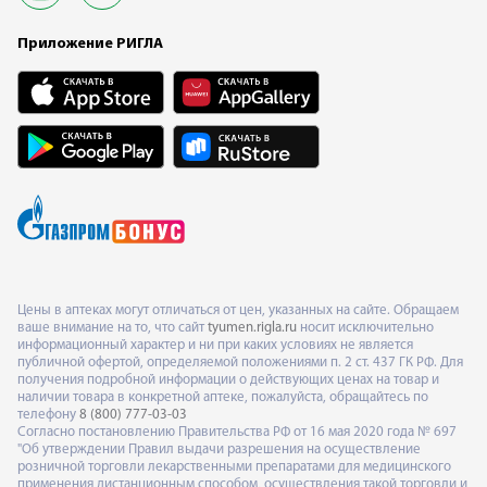
Приложение РИГЛА
Цены в аптеках могут отличаться от цен, указанных на сайте. Обращаем
ваше внимание на то, что сайт
tyumen.rigla.ru
носит исключительно
информационный характер и ни при каких условиях не является
публичной офертой, определяемой положениями п. 2 ст. 437 ГК РФ. Для
получения подробной информации о действующих ценах на товар и
наличии товара в конкретной аптеке, пожалуйста, обращайтесь по
телефону
8 (800) 777-03-03
Согласно постановлению Правительства РФ от 16 мая 2020 года № 697
"Об утверждении Правил выдачи разрешения на осуществление
розничной торговли лекарственными препаратами для медицинского
применения дистанционным способом, осуществления такой торговли и