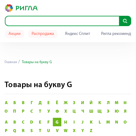
Акции
Распродажа
Яндекс Сплит
Ригла рекомендуе
Главная
Товары на букву G
Товары на букву G
А
Б
В
Г
Д
Е
Ё
Ж
З
И
Й
К
Л
М
Н
О
П
Р
С
Т
У
Ф
Х
Ц
Ч
Ш
Щ
Э
Ю
Я
A
B
C
D
E
F
G
H
I
J
K
L
M
N
O
P
Q
R
S
T
U
V
W
X
Y
Z