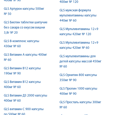
400мг № 90
400мг № 120
GLS Артурон капсулы 500мг
GLS мужская формула
№ 50
мультивитамины капсулы
440мг № 60
GLS Биотин таблетки шипучие
без сахара со вкусом вишни
GLS Мультивитамины 12+9
3,8г № 20
капсулы 420мг № 120
GLS В-комплекс капсулы
GLS Мультивитамины 12+9
430мг № 60
капсулы 420мг № 60
GLS Витамин А капсулы 400мг
GLS мультивитамины для
№ 60
детей капсулы массой 450мг
№ 60
GLS Витамин В12 капсулы
190мг № 90
GLS Орнитин 800 капсулы
350мг № 90
GLS Витамин В12 капсулы
400мг № 60
GLS Пролин 1000 капсулы
400мг № 90
GLS Витамин Д3 2000 капсулы
400мг № 60
GLS Просталь капсулы 300мг
№ 60
GLS витамин С 900 капсулы
по 500мг № 60