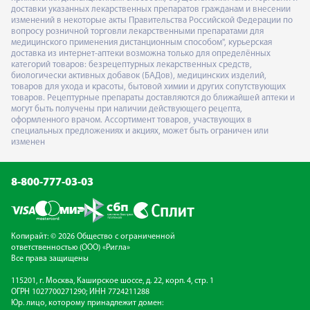
доставки указанных лекарственных препаратов гражданам и внесении
изменений в некоторые акты Правительства Российской Федерации по
вопросу розничной торговли лекарственными препаратами для
медицинского применения дистанционным способом", курьерская
доставка из интернет-аптеки возможна только для определённых
категорий товаров: безрецептурных лекарственных средств,
биологически активных добавок (БАДов), медицинских изделий,
товаров для ухода и красоты, бытовой химии и других сопутствующих
товаров. Рецептурные препараты доставляются до ближайшей аптеки и
могут быть получены при наличии действующего рецепта,
оформленного врачом. Ассортимент товаров, участвующих в
специальных предложениях и акциях, может быть ограничен или
изменен
8-800-777-03-03
Копирайт: © 2026 Общество с ограниченной
ответственностью (ООО) «Ригла»
Все права защищены
115201, г. Москва, Каширское шоссе, д. 22, корп. 4, стр. 1
ОГРН 1027700271290; ИНН 7724211288
Юр. лицо, которому принадлежит домен: