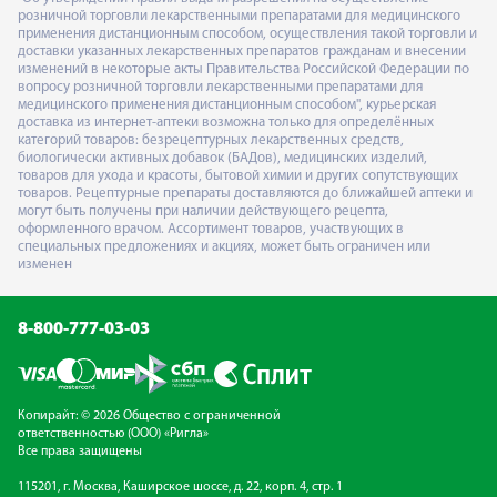
розничной торговли лекарственными препаратами для медицинского
применения дистанционным способом, осуществления такой торговли и
доставки указанных лекарственных препаратов гражданам и внесении
изменений в некоторые акты Правительства Российской Федерации по
вопросу розничной торговли лекарственными препаратами для
медицинского применения дистанционным способом", курьерская
доставка из интернет-аптеки возможна только для определённых
категорий товаров: безрецептурных лекарственных средств,
биологически активных добавок (БАДов), медицинских изделий,
товаров для ухода и красоты, бытовой химии и других сопутствующих
товаров. Рецептурные препараты доставляются до ближайшей аптеки и
могут быть получены при наличии действующего рецепта,
оформленного врачом. Ассортимент товаров, участвующих в
специальных предложениях и акциях, может быть ограничен или
изменен
8-800-777-03-03
Копирайт: © 2026 Общество с ограниченной
ответственностью (ООО) «Ригла»
Все права защищены
115201, г. Москва, Каширское шоссе, д. 22, корп. 4, стр. 1