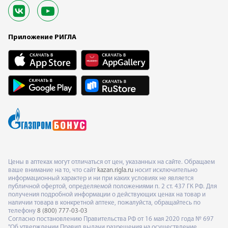
Приложение РИГЛА
Цены в аптеках могут отличаться от цен, указанных на сайте. Обращаем
ваше внимание на то, что сайт
kazan.rigla.ru
носит исключительно
информационный характер и ни при каких условиях не является
публичной офертой, определяемой положениями п. 2 ст. 437 ГК РФ. Для
получения подробной информации о действующих ценах на товар и
наличии товара в конкретной аптеке, пожалуйста, обращайтесь по
телефону
8 (800) 777-03-03
Согласно постановлению Правительства РФ от 16 мая 2020 года № 697
"Об утверждении Правил выдачи разрешения на осуществление