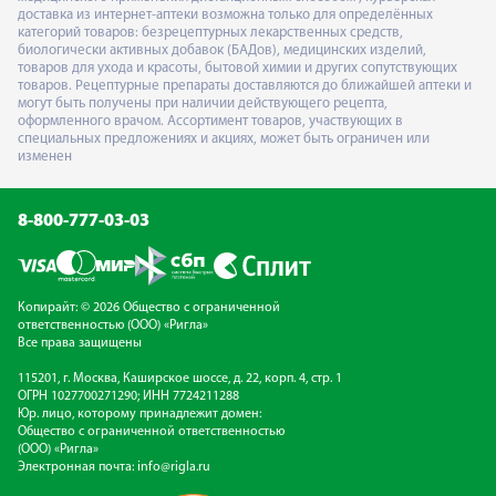
доставка из интернет-аптеки возможна только для определённых
категорий товаров: безрецептурных лекарственных средств,
биологически активных добавок (БАДов), медицинских изделий,
товаров для ухода и красоты, бытовой химии и других сопутствующих
товаров. Рецептурные препараты доставляются до ближайшей аптеки и
могут быть получены при наличии действующего рецепта,
оформленного врачом. Ассортимент товаров, участвующих в
специальных предложениях и акциях, может быть ограничен или
изменен
8-800-777-03-03
Копирайт: © 2026 Общество с ограниченной
ответственностью (ООО) «Ригла»
Все права защищены
115201, г. Москва, Каширское шоссе, д. 22, корп. 4, стр. 1
ОГРН 1027700271290; ИНН 7724211288
Юр. лицо, которому принадлежит домен:
Общество с ограниченной ответственностью
(ООО) «Ригла»
Электронная почта:
info@rigla.ru