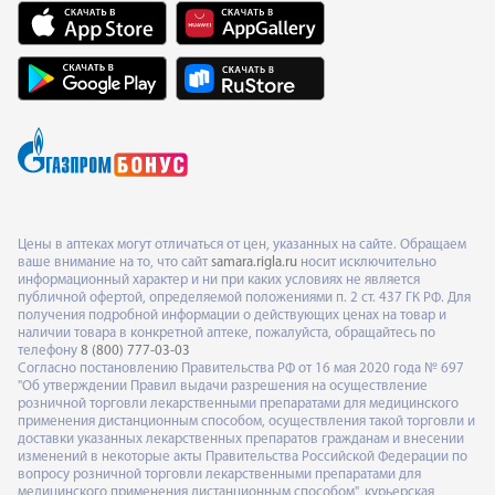
Цены в аптеках могут отличаться от цен, указанных на сайте. Обращаем
ваше внимание на то, что сайт
samara.rigla.ru
носит исключительно
информационный характер и ни при каких условиях не является
публичной офертой, определяемой положениями п. 2 ст. 437 ГК РФ. Для
получения подробной информации о действующих ценах на товар и
наличии товара в конкретной аптеке, пожалуйста, обращайтесь по
телефону
8 (800) 777-03-03
Согласно постановлению Правительства РФ от 16 мая 2020 года № 697
"Об утверждении Правил выдачи разрешения на осуществление
розничной торговли лекарственными препаратами для медицинского
применения дистанционным способом, осуществления такой торговли и
доставки указанных лекарственных препаратов гражданам и внесении
изменений в некоторые акты Правительства Российской Федерации по
вопросу розничной торговли лекарственными препаратами для
медицинского применения дистанционным способом", курьерская