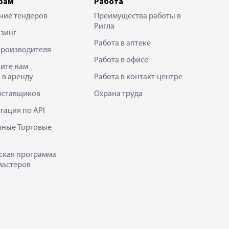
рам
Работа
ние тендеров
Преимущества работы в
Ригла
зинг
Работа в аптеке
производителя
Работа в офисе
ите нам
 в аренду
Работа в контакт-центре
оставщиков
Охрана труда
тация по API
нные Торговые
ская программа
мастеров