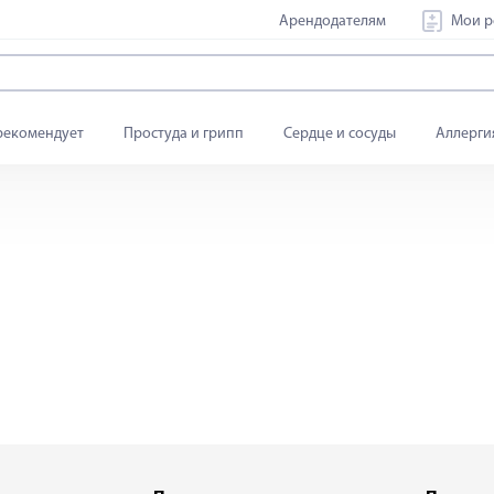
Арендодателям
Мои р
рекомендует
Простуда и грипп
Сердце и сосуды
Аллерги