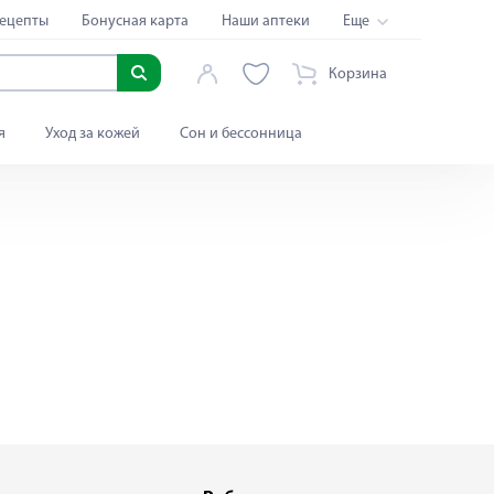
ецепты
Бонусная карта
Наши аптеки
Еще
Корзина
я
Уход за кожей
Сон и бессонница