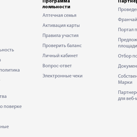
Программа
Партне
лояльности
Проведе
Аптечная семья
Франчай
Активация карты
Портал 
Правила участия
Предлож
Проверить баланс
площади
ьность
Личный кабинет
Отбор п
в
Вопрос-ответ
Докумен
политика
Электронные чеки
Собстве
е
Марки
Партнер
тва
для веб-
 о поверке
ьные