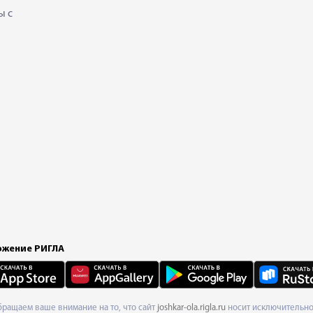
ы с
жение РИГЛА
Обращаем ваше внимание на то, что сайт
joshkar-ola.rigla.ru
носит исключительно