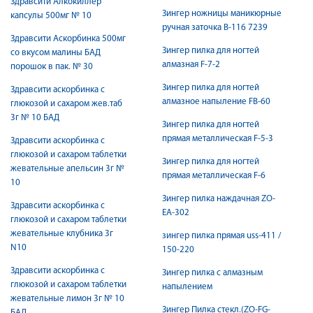
Здравсити Алкокиллер
Зингер ножницы маникюрные
капсулы 500мг № 10
ручная заточка B-116 7239
Здравсити Аскорбинка 500мг
Зингер пилка для ногтей
со вкусом малины БАД
алмазная F-7-2
порошок в пак. № 30
Зингер пилка для ногтей
Здравсити аскорбинка с
алмазное напыление FB-60
глюкозой и сахаром жев.таб
3г № 10 БАД
Зингер пилка для ногтей
прямая металлическая F-5-3
Здравсити аскорбинка с
глюкозой и сахаром таблетки
Зингер пилка для ногтей
жевательные апельсин 3г №
прямая металлическая F-6
10
Зингер пилка наждачная ZO-
Здравсити аскорбинка с
EA-302
глюкозой и сахаром таблетки
жевательные клубника 3г
зингер пилка прямая uss-411 /
N10
150-220
Здравсити аскорбинка с
Зингер пилка с алмазным
глюкозой и сахаром таблетки
напылением
жевательные лимон 3г № 10
Зингер Пилка стекл.(ZO-FG-
БАД