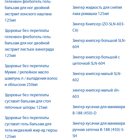
геленвен флебогель гель-
Зингер жидкость для снятия
бальзам для ног двойной
лака ромашка 125мл
экстракт конского каштана
125мл
Зингер Книпсер (ZO-SLN-603-
C6)
Здоровье без переплаты
геленвен флебогель гель-
Зингер книпсер большой SLN-
бальзам для ног двойной
604
экстракт листьев винограда
125мл
Зингер книпсер большой с
цепочкой SLN-604
Здоровье без переплаты
Мумие / репейное масло
Зингер книпсер малый SLN-
шампунь п / выпадения волос
602
и облысени 250мл
зингер книпсер малый sln-
Здоровье без переплаты
603
суставит бальзам для стоп
Зингер кусачки для маникюра
пяточные шпоры 125мл
B-188 (450)-D
Здоровье без переплаты
Зингер кусачки для маникюра
суставит гель-бальзам для
ручная заточка B-188 (450)-S-
тела медвежий жир-яд гюрзы
SH
125мл