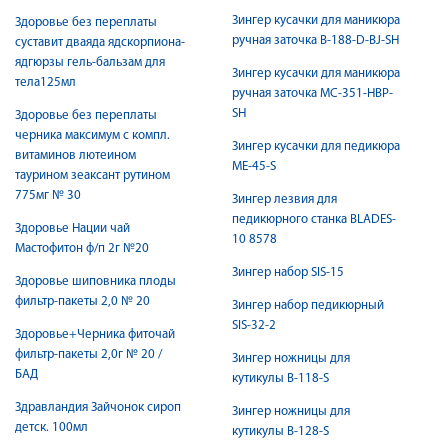
Зингер кусачки для маникюра
Здоровье без переплаты
ручная заточка B-188-D-BJ-SH
суставит дваяда ядскорпиона-
ядгюрзы гель-бальзам для
Зингер кусачки для маникюра
тела125мл
ручная заточка MC-351-HBP-
SH
Здоровье без переплаты
черника максимум с компл.
Зингер кусачки для педикюра
витаминов лютеином
ME-45-S
таурином зеаксант рутином
775мг № 30
Зингер лезвия для
педикюрного станка BLADES-
Здоровье Нации чай
10 8578
Мастофитон ф/п 2г №20
Зингер набор SIS-15
Здоровье шиповника плоды
фильтр-пакеты 2,0 № 20
Зингер набор педикюрный
SIS-32-2
Здоровье+Черника фиточай
фильтр-пакеты 2,0г № 20 /
Зингер ножницы для
БАД
кутикулы B-118-S
Здравландия Зайчонок сироп
Зингер ножницы для
детск. 100мл
кутикулы B-128-S