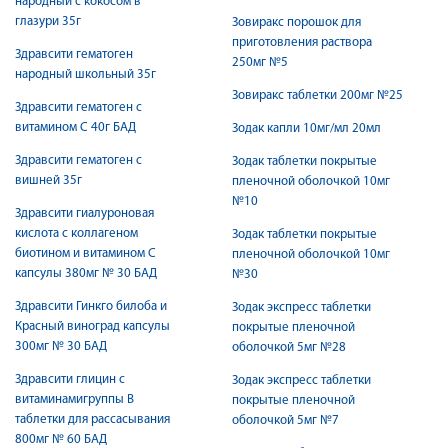
народный с кокосом в
глазури 35г
Зовиракс порошок для
приготовления раствора
Здравсити гематоген
250мг №5
народный школьный 35г
Зовиракс таблетки 200мг №25
Здравсити гематоген с
витамином С 40г БАД
Зодак капли 10мг/мл 20мл
Здравсити гематоген с
Зодак таблетки покрытые
вишней 35г
пленочной оболочкой 10мг
№10
Здравсити гиалуроновая
кислота с коллагеном
Зодак таблетки покрытые
биотином и витамином С
пленочной оболочкой 10мг
капсулы 380мг № 30 БАД
№30
Здравсити Гинкго билоба и
Зодак экспресс таблетки
Красный виноград капсулы
покрытые пленочной
300мг № 30 БАД
оболочкой 5мг №28
Здравсити глицин с
Зодак экспресс таблетки
витаминамигруппы В
покрытые пленочной
таблетки для рассасывания
оболочкой 5мг №7
800мг № 60 БАД