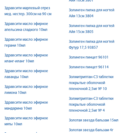
Айя 10см 3801
Здравсити марлевый отрез
Золинген пилка для ногтей
мед. нестер. 300см на 90 см
Айя 13см 3804
Здравсити масло эфирное
Золинген пилка для ногтей
апельсина сладкого 10мл
Айя 15см 3805
Здравсити масло эфирное
Золинген пилка для ногтей
герани 10мл
Футур 17,5 93857
Здравсити масло эфирное
Золинген пинцет 96101
иланг-иланг 10мл
Золинген пинцет 96114
Здравсити масло эфирное
лаванды 10мл
Золмитриптан-СЗ таблетки
покрытые оболочкой
Здравсити масло эфирное
пленочной 2,5мг № 10
лимона 10мл
Золмитриптан-СЗ таблетки
Здравсити масло эфирное
покрытые оболочкой
мандарина 10мл
пленочной 2,5мг № 4
Здравсити масло эфирное
Золотая звезда бальзам 15мл
мяты 10мл
Золотая звезда бальзам 4г