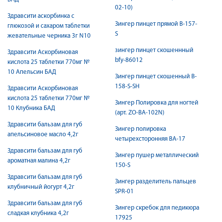
02-10)
Здравсити аскорбинка с
Зингер пинцет прямой B-157-
глюкозой и сахаром таблетки
S
жевательные черника 3г N10
зингер пинцет скошеннный
Здравсити Аскорбиновая
bfy-86012
кислота 25 таблетки 770мг №
10 Апельсин БАД
Зингер пинцет скошенный B-
158-S-SH
Здравсити Аскорбиновая
кислота 25 таблетки 770мг №
Зингер Полировка для ногтей
10 Клубника БАД
(арт. ZO-ВА-102N)
Здравсити бальзам для губ
Зингер полировка
апельсиновое масло 4,2г
четырехсторонняя BA-17
Здравсити бальзам для губ
Зингер пушер металлический
ароматная малина 4,2г
150-S
Здравсити бальзам для губ
Зингер разделитель пальцев
клубничный йогурт 4,2г
SPR-01
Здравсити бальзам для губ
Зингер скребок для педикюра
сладкая клубника 4,2г
17925