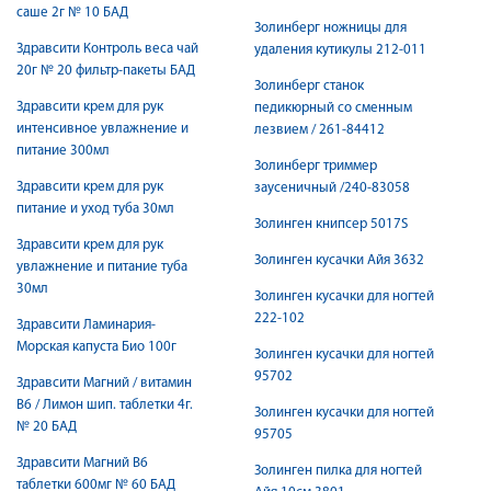
саше 2г № 10 БАД
Золинберг ножницы для
Здравсити Контроль веса чай
удаления кутикулы 212-011
20г № 20 фильтр-пакеты БАД
Золинберг станок
Здравсити крем для рук
педикюрный со сменным
интенсивное увлажнение и
лезвием / 261-84412
питание 300мл
Золинберг триммер
Здравсити крем для рук
заусеничный /240-83058
питание и уход туба 30мл
Золинген книпсер 5017S
Здравсити крем для рук
Золинген кусачки Айя 3632
увлажнение и питание туба
30мл
Золинген кусачки для ногтей
222-102
Здравсити Ламинария-
Морская капуста Био 100г
Золинген кусачки для ногтей
95702
Здравсити Магний / витамин
В6 / Лимон шип. таблетки 4г.
Золинген кусачки для ногтей
№ 20 БАД
95705
Здравсити Магний В6
Золинген пилка для ногтей
таблетки 600мг № 60 БАД