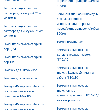
оболочкой №30
перец/ветивер/нероли/амбра
300мл
Залтрап концентрат для
раствора для инфузий 25мг /
Зелински энд Розен шампунь
мл 8мл № 1
для ежедневного
использования черный
Залтрап концентрат для
перец/ветивер/нероли/амбра
раствора для инфузий 25мг/
300мл
мл 4мл №1
Земляника лист 30г
Заменитель сахара сладкий
пор 0,7кг
Земма платки носовые
детские трехсл. неаром.
Заменитель сахара сладкий
№10х10
пор 1кг
Земма платки носовые
Замочек для шкафчиков
трехсл. Делюкс Деликатная
забота №10х10
Замочек для шкафчиков
Земма платки носовые
Занидип-Рекордати таблетки
трехслойные
покрытые пленочной
ароматизированные №10х10/
оболочкой 10мг №28
нежная ромашка
Занидип-Рекордати таблетки
Земма платки носовые
покрытые пленочной