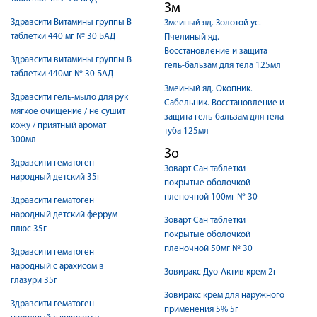
Зм
Здравсити Витамины группы В
Змеиный яд. Золотой ус.
таблетки 440 мг № 30 БАД
Пчелиный яд.
Восстановление и защита
Здравсити витамины группы В
гель-бальзам для тела 125мл
таблетки 440мг № 30 БАД
Змеиный яд. Окопник.
Здравсити гель-мыло для рук
Сабельник. Восстановление и
мягкое очищение / не сушит
защита гель-бальзам для тела
кожу / приятный аромат
туба 125мл
300мл
Зо
Здравсити гематоген
Зоварт Сан таблетки
народный детский 35г
покрытые оболочкой
пленочной 100мг № 30
Здравсити гематоген
народный детский феррум
Зоварт Сан таблетки
плюс 35г
покрытые оболочкой
пленочной 50мг № 30
Здравсити гематоген
народный с арахисом в
Зовиракс Дуо-Актив крем 2г
глазури 35г
Зовиракс крем для наружного
Здравсити гематоген
применения 5% 5г