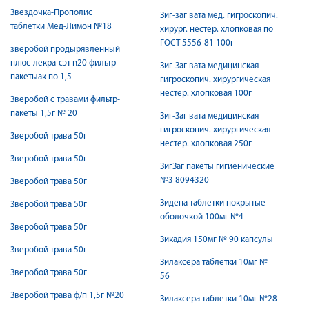
Звездочка-Прополис
Зиг-заг вата мед. гигроскопич.
таблетки Мед-Лимон №18
хирург. нестер. хлопковая по
ГОСТ 5556-81 100г
зверобой продырявленный
плюс-лекра-сэт n20 фильтр-
Зиг-Заг вата медицинская
пакетыак по 1,5
гигроскопич. хирургическая
нестер. хлопковая 100г
Зверобой с травами фильтр-
пакеты 1,5г № 20
Зиг-Заг вата медицинская
гигроскопич. хирургическая
Зверобой трава 50г
нестер. хлопковая 250г
Зверобой трава 50г
ЗигЗаг пакеты гигиенические
№3 8094320
Зверобой трава 50г
Зидена таблетки покрытые
Зверобой трава 50г
оболочкой 100мг №4
Зверобой трава 50г
Зикадия 150мг № 90 капсулы
Зверобой трава 50г
Зилаксера таблетки 10мг №
Зверобой трава 50г
56
Зверобой трава ф/п 1,5г №20
Зилаксера таблетки 10мг №28