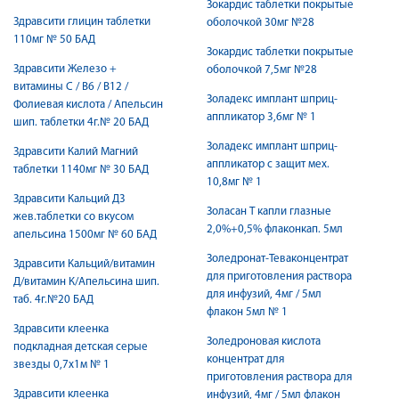
Зокардис таблетки покрытые
Здравсити глицин таблетки
оболочкой 30мг №28
110мг № 50 БАД
Зокардис таблетки покрытые
Здравсити Железо +
оболочкой 7,5мг №28
витамины С / B6 / B12 /
Золадекс имплант шприц-
Фолиевая кислота / Апельсин
аппликатор 3,6мг № 1
шип. таблетки 4г.№ 20 БАД
Золадекс имплант шприц-
Здравсити Калий Магний
аппликатор с защит мех.
таблетки 1140мг № 30 БАД
10,8мг № 1
Здравсити Кальций Д3
Золасан Т капли глазные
жев.таблетки со вкусом
2,0%+0,5% флаконкап. 5мл
апельсина 1500мг № 60 БАД
Золедронат-Теваконцентрат
Здравсити Кальций/витамин
для приготовления раствора
Д/витамин К/Апельсина шип.
для инфузий, 4мг / 5мл
таб. 4г.№20 БАД
флакон 5мл № 1
Здравсити клеенка
Золедроновая кислота
подкладная детская серые
концентрат для
звезды 0,7х1м № 1
приготовления раствора для
Здравсити клеенка
инфузий, 4мг / 5мл флакон