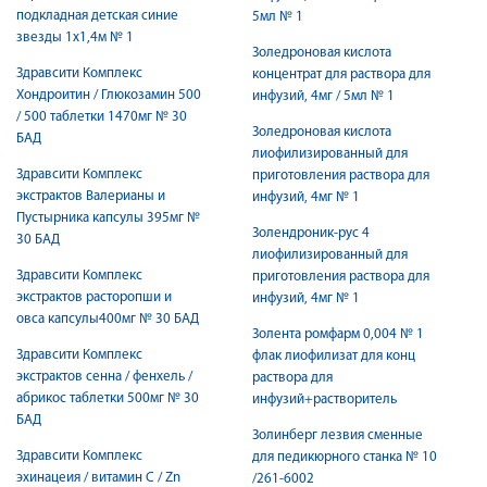
подкладная детская синие
5мл № 1
звезды 1х1,4м № 1
Золедроновая кислота
Здравсити Комплекс
концентрат для раствора для
Хондроитин / Глюкозамин 500
инфузий, 4мг / 5мл № 1
/ 500 таблетки 1470мг № 30
Золедроновая кислота
БАД
лиофилизированный для
Здравсити Комплекс
приготовления раствора для
экстрактов Валерианы и
инфузий, 4мг № 1
Пустырника капсулы 395мг №
Золендроник-рус 4
30 БАД
лиофилизированный для
Здравсити Комплекс
приготовления раствора для
экстрактов расторопши и
инфузий, 4мг № 1
овса капсулы400мг № 30 БАД
Золента ромфарм 0,004 № 1
Здравсити Комплекс
флак лиофилизат для конц
экстрактов сенна / фенхель /
раствора для
абрикос таблетки 500мг № 30
инфузий+растворитель
БАД
Золинберг лезвия сменные
Здравсити Комплекс
для педикюрного станка № 10
эхинацеия / витамин С / Zn
/261-6002