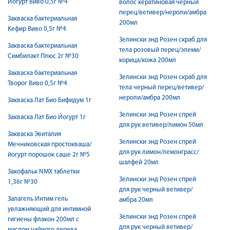
Йогурт Виво 0,5г №4
волос кератиновая черный
перец/ветивер/нероли/амбра
Закваска бактериальная
200мл
Кефир Виво 0,5г №4
Зелински энд Розен скраб для
Закваска бактериальная
тела розовый перец/элеми/
Симбилакт Плюс 2г №30
корица/кожа 200мл
Закваска бактериальная
Зелински энд Розен скраб для
Творог Виво 0,5г №4
тела черный перец/ветивер/
нероли/амбра 200мл
Закваска Лат Био Бифидум 1г
Зелински энд Розен спрей
Закваска Лат Био Йогурт 1г
для рук ветивер/лимон 50мл
Закваска Эвиталия
Зелински энд Розен спрей
Мечниковская простокваша/
для рук лимон/лемонграсс/
йогурт порошок саше 2г №5
шалфей 20мл
Закофальк NMX таблетки
Зелински энд Розен спрей
1,36г №30
для рук черный ветивер/
Залагель Интим гель
амбра 20мл
увлажняющий для интимной
Зелински энд Розен спрей
гигиены флакон 200мл с
для рук черный ветивер/
маслом чайного дерева