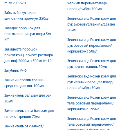
m № 2 15670
черный перец/ветивер/
нероли/амбра 300мл
Забытый вкус сироп
шиповника премиум 250мл
Зелински энд Розен крем для
рук амбервуд/ваниль/давана
Заведос порошок для
50мл
приготовления раствора 5мг
№1
Зелински энд Розен крем для
рук розовый перец/элеми/
Завицефта порошок
корица/кожа 50мл
пригот.конц. пригот. раствора
для инф 2000мг+500мг № 10
Зелински энд Розен крем для
рук черная ваниль 50мл
Загубник РF-6
Зелински энд Розен крем для
Заживин против трещин
рук черный перец/ветивер/
средство для ног 100мл
нероли/амбра 50мл
Заживитель бальзам для ран
Зелински энд Розен крем для
30мл
тела розовый перец/элеми/
корица/кожа 195мл
Заживитель крем-бальзам для
пяток от трещин 75мл
Зелински энд Розен крем для
тела розовый перец/элеми/
Заживитель от синяков/