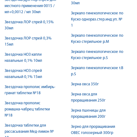
30мл
местного применения 0015 /
мл+0,0012 / мл 30мл
Зеркало гинекологическое по
Куско однораз.стер.инд.уп. №
Звездочка ЛОР спрей 0,15%
1
30мл
Зеркало гинекологическое по
Звездочка ЛОР спрей 0,3%
Куско стерильное р.M
15мл
Зеркало гинекологическое по
Звездочка НОЗ капли
Куско стерильное р.S
назальные 0,1% 10мл
Зеркало гинекологическое т.B
Звездочка НОЗ спрей
р.S
назальный 0,1% 15мл
Зерна овса 350г
Звездочка прополис имбирь-
гранат таблетки №18
Зерна овса для
проращивания 250г
Звездочка прополис
ромашка-чабрец таблетки
Зерна пшеницы для
№18
проращивания 200г
Звездочка таблетки для
Зерно для проращивания
рассасывания Мед-лимон №
ОВЕС голозерный 300гр