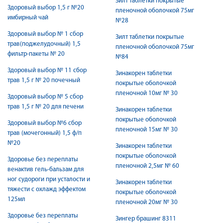
Зилт таблетки покрытые
Здоровый выбор 1,5 г №20
пленочной оболочкой 75мг
имбирный чай
№28
Здоровый выбор № 1 сбор
Зилт таблетки покрытые
трав(поджелудочный) 1,5
пленочной оболочкой 75мг
фильтр-пакеты № 20
№84
Здоровый выбор № 11 сбор
Зинакорен таблетки
трав 1,5 г № 20 почечный
покрытые оболочкой
пленочной 10мг № 30
Здоровый выбор № 5 сбор
трав 1,5 г № 20 для печени
Зинакорен таблетки
покрытые оболочкой
Здоровый выбор №6 сбор
пленочной 15мг № 30
трав (мочегонный) 1,5 ф/п
№20
Зинакорен таблетки
покрытые оболочкой
Здоровье без переплаты
пленочной 2,5мг № 60
венактив гель-бальзам для
ног судороги при усталости и
Зинакорен таблетки
тяжести с охлажд эффектом
покрытые оболочкой
125мл
пленочной 20мг № 30
Здоровье без переплаты
Зингер брашинг 8311