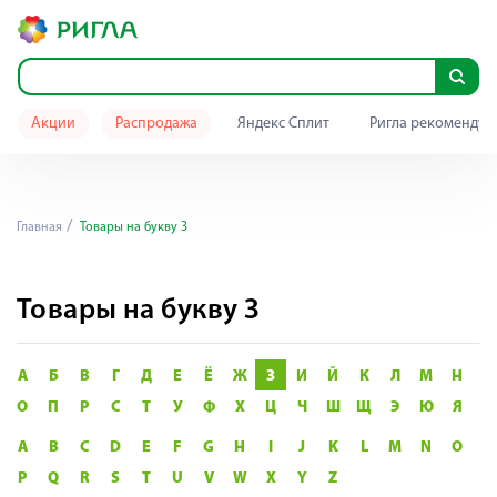
Акции
Распродажа
Яндекс Сплит
Ригла рекомендуе
Главная
Товары на букву З
Товары на букву З
А
Б
В
Г
Д
Е
Ё
Ж
З
И
Й
К
Л
М
Н
О
П
Р
С
Т
У
Ф
Х
Ц
Ч
Ш
Щ
Э
Ю
Я
A
B
C
D
E
F
G
H
I
J
K
L
M
N
O
P
Q
R
S
T
U
V
W
X
Y
Z