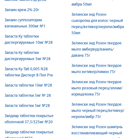
амбра 50мл
Залаин крем 2% 20г
Зелински энд Розен
Залаин суппозитории
сыворотка для волос черный
вагинальные 300мг №1
перец/ветивер/нероли/амбра
50мл
Заласта Ку таблетки
диспергируемые 10мг №28
Зелински энд Розен твердое
мыло амбервуд/ваниль/
Заласта Ку таблетки
давана 75г
диспергируемые 5мг №28
Зелински энд Розен твердое
Заласта Ку-Таб 0,005 N28
мыло ветивер/лимон 75г
таблетки Дисперг В Пол Рта
Зелински энд Розен твердое
Заласта таблетки 10мг №28
мыло розовый перец/элеми/
корица/кожа 75г
Заласта таблетки 5мг № 28
Зелински энд Розен твердое
Заласта таблетки 5мг №28
мыло черный перец/ветивер/
Залдиар таблетки покрытые
нероли/амбр 75г
оболочкой 37,5/325мг №20
Зелински энд Розен шампунь
Залдиар таблетки покрытые
восстанавливающий черный