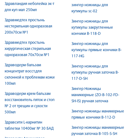
Здравландия неболейка эк-т
зингер ножницы для
для куп мал 250мл
кутикулы sc-02
Здравмедтех простынь
Зингер ножницы для
нестерильная одноразовая
кутикулы закругленные
200х70см №1
кончики B-118-D
Здравмедтех простынь
Зингер ножницы для
хирургическая стерильная
кутикулы прямые кончики B-
одноразовая 70х70см №1
117-HG
Здраводерм бальзам
Зингер ножницы для
концентрат восст.для
кутикулы ручная заточка B-
склонной к проблемам кожи
117-D-SH
100мл
Зингер Ножницы
Здраводерм крем бальзам
маникюрные (ZO-B-102-FD-
восстановитель пяток и стоп
SH-IS) ручная заточка
№ 2 от трещин и сухости
Зингер ножницы маникюрные
500мл
прямые кончики B-112-D
Здравсити L-карнитин
Зингер ножницы маникюрные
таблетки 10400мг № 30 БАД
ручная заточка B-105-S-SH