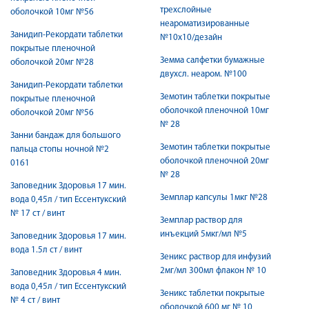
трехслойные
оболочкой 10мг №56
неароматизированные
Занидип-Рекордати таблетки
№10х10/дезайн
покрытые пленочной
Земма салфетки бумажные
оболочкой 20мг №28
двухсл. неаром. №100
Занидип-Рекордати таблетки
Земотин таблетки покрытые
покрытые пленочной
оболочкой пленочной 10мг
оболочкой 20мг №56
№ 28
Занни бандаж для большого
Земотин таблетки покрытые
пальца стопы ночной №2
оболочкой пленочной 20мг
0161
№ 28
Заповедник Здоровья 17 мин.
Земплар капсулы 1мкг №28
вода 0,45л / тип Ессентукский
№ 17 ст / винт
Земплар раствор для
инъекций 5мкг/мл №5
Заповедник Здоровья 17 мин.
вода 1.5л ст / винт
Зеникс раствор для инфузий
2мг/мл 300мл флакон № 10
Заповедник Здоровья 4 мин.
вода 0,45л / тип Ессентукский
Зеникс таблетки покрытые
№ 4 ст / винт
оболочкой 600 мг № 10