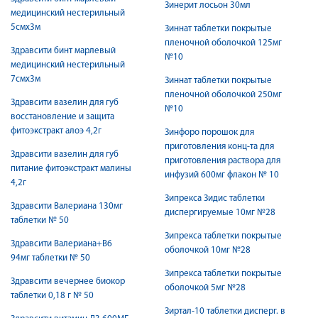
Зинерит лосьон 30мл
медицинский нестерильный
5смх3м
Зиннат таблетки покрытые
пленочной оболочкой 125мг
Здравсити бинт марлевый
№10
медицинский нестерильный
7смх3м
Зиннат таблетки покрытые
пленочной оболочкой 250мг
Здравсити вазелин для губ
№10
восстановление и защита
фитоэкстракт алоэ 4,2г
Зинфоро порошок для
приготовления конц-та для
Здравсити вазелин для губ
приготовления раствора для
питание фитоэкстракт малины
инфузий 600мг флакон № 10
4,2г
Зипрекса Зидис таблетки
Здравсити Валериана 130мг
диспергируемые 10мг №28
таблетки № 50
Зипрекса таблетки покрытые
Здравсити Валериана+В6
оболочкой 10мг №28
94мг таблетки № 50
Зипрекса таблетки покрытые
Здравсити вечернее биокор
оболочкой 5мг №28
таблетки 0,18 г № 50
Зиртал-10 таблетки дисперг. в