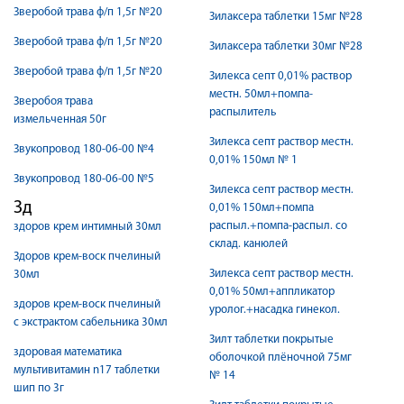
Зверобой трава ф/п 1,5г №20
Зилаксера таблетки 15мг №28
Зверобой трава ф/п 1,5г №20
Зилаксера таблетки 30мг №28
Зверобой трава ф/п 1,5г №20
Зилекса септ 0,01% раствор
местн. 50мл+помпа-
Зверобоя трава
распылитель
измельченная 50г
Зилекса септ раствор местн.
Звукопровод 180-06-00 №4
0,01% 150мл № 1
Звукопровод 180-06-00 №5
Зилекса септ раствор местн.
Зд
0,01% 150мл+помпа
распыл.+помпа-распыл. со
здоров крем интимный 30мл
склад. канюлей
Здоров крем-воск пчелиный
Зилекса септ раствор местн.
30мл
0,01% 50мл+аппликатор
здоров крем-воск пчелиный
уролог.+насадка гинекол.
с экстрактом сабельника 30мл
Зилт таблетки покрытые
здоровая математика
оболочкой плёночной 75мг
мультивитамин n17 таблетки
№ 14
шип по 3г