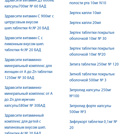
Здравсити витамин Д3 600МЕ
полости рта 10мг N10
капсулы700мг № 60 БАД
Зиртек капли 10мл
Здравсити витамин С 900мг с
цитрусовым вкусом
Зиртек капли 20мл
шип.таблетки 4г.№ 20 БАД
Зиртек таблетки покрытые
Здравсити витамин С с
оболочкой 10мг № 30
лимонным вкусом шип.
Зиртек таблетки покрытые
таблетки 4г.№ 20 БАД
оболочкой 10мг №20
Здравсити витаминно-
Зитига таблетки 250мг № 120
минеральный комплекс для
женщин от А до Zn таблетки
Зитноб таблетки покрытые
1250мг № 30 БАД
оболочкой 500мг № 3
Здравсити витаминно-
Зитролид капсулы 250мг
минеральный комплекс от А
№100
до Zn для мужчин
капсулы580мг № 30БАД
Зитролид форте капсулы
500мг №3
Здравсити витаминный
комплекс для детей с
Зифлукорт таблетки 0,1мг №
малиновым вкусом шип.
20
таблетки 4г.№ 20 БАД