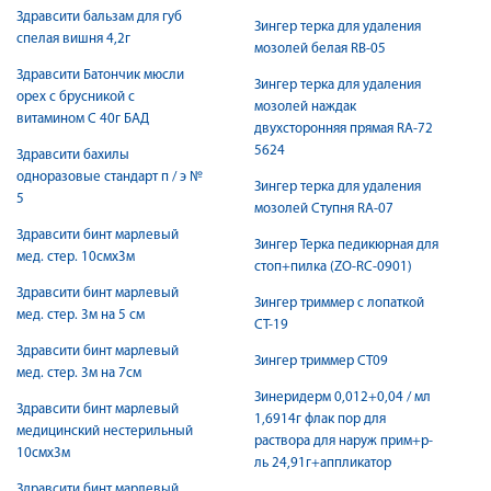
Здравсити бальзам для губ
Зингер терка для удаления
спелая вишня 4,2г
мозолей белая RB-05
Здравсити Батончик мюсли
Зингер терка для удаления
орех с брусникой с
мозолей наждак
витамином С 40г БАД
двухсторонняя прямая RA-72
5624
Здравсити бахилы
одноразовые стандарт п / э №
Зингер терка для удаления
5
мозолей Ступня RA-07
Здравсити бинт марлевый
Зингер Терка педикюрная для
мед. стер. 10смх3м
стоп+пилка (ZO-RC-0901)
Здравсити бинт марлевый
Зингер триммер с лопаткой
мед. стер. 3м на 5 см
CT-19
Здравсити бинт марлевый
Зингер триммер СТ09
мед. стер. 3м на 7см
Зинеридерм 0,012+0,04 / мл
Здравсити бинт марлевый
1,6914г флак пор для
медицинский нестерильный
раствора для наруж прим+р-
10смх3м
ль 24,91г+аппликатор
Здравсити бинт марлевый