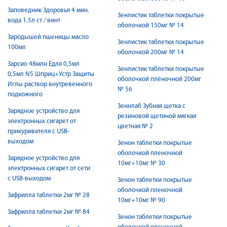
Заповедник Здоровья 4 мин.
Зенлистик таблетки покрытые
вода 1.5л ст / винт
оболочкой 150мг № 14
Зародышей пшеницы масло
Зенлистик таблетки покрытые
100мл
оболочкой 200мг № 14
Зарсио 48млн Едля 0,5мл
Зенлистик таблетки покрытые
0,5мл N5 Шприц+Устр Защиты
оболочкой плёночной 200мг
Иглы раствор внутревенного
№ 56
подкожного
Зеннлаб Зубная щетка с
Зарядное устройство для
резиновой щетиной мягкая
электронных сигарет от
цветная № 2
прикуривателя с USB-
выходом
Зенон таблетки покрытые
оболочкой пленочной
Зарядное устройство для
10мг+10мг № 30
электронных сигарет от сети
c USB-выходом
Зенон таблетки покрытые
оболочкой пленочной
Зафрилла таблетки 2мг № 28
10мг+10мг № 90
Зафрилла таблетки 2мг № 84
Зенон таблетки покрытые