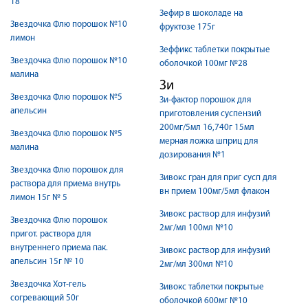
18
Зефир в шоколаде на
Звездочка Флю порошок №10
фруктозе 175г
лимон
Зеффикс таблетки покрытые
Звездочка Флю порошок №10
оболочкой 100мг №28
малина
Зи
Звездочка Флю порошок №5
Зи-фактор порошок для
апельсин
приготовления суспензий
200мг/5мл 16,740г 15мл
Звездочка Флю порошок №5
мерная ложка шприц для
малина
дозирования №1
Звездочка Флю порошок для
Зивокс гран для приг сусп для
раствора для приема внутрь
вн прием 100мг/5мл флакон
лимон 15г № 5
Зивокс раствор для инфузий
Звездочка Флю порошок
2мг/мл 100мл №10
пригот. раствора для
внутреннего приема пак.
Зивокс раствор для инфузий
апельсин 15г № 10
2мг/мл 300мл №10
Звездочка Хот-гель
Зивокс таблетки покрытые
согревающий 50г
оболочкой 600мг №10