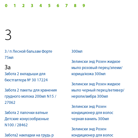
0
1
2
3
4
5
6
7
8
9
З
З / п Лесной бальзам Форте
300мл
75мл
Зелински энд Розен жидкое
За
мыло розовый перец/элеми/
Забота 2 вкладыши для
корица/кожа 300мл
бюстгалтера № 30 17224
Зелински энд Розен жидкое
Забота 2 пакеты для хранения
мыло черный перец/ветивер/
грудного молока 200мл N15 /
нероли/амбра 300мл
27062
Зелински энд Розен
Забота 2 палочки ватные
кондиционер для волос
Детские конусообразные
черная ваниль 300мл
N100 / 28462
Зелински энд Розен
Забота2 накладки на грудь р
кондиционер для волос