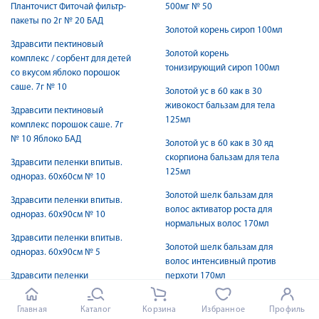
Планточист Фиточай фильтр-
500мг № 50
пакеты по 2г № 20 БАД
Золотой корень сироп 100мл
Здравсити пектиновый
Золотой корень
комплекс / сорбент для детей
тонизирующий сироп 100мл
со вкусом яблоко порошок
саше. 7г № 10
Золотой ус в 60 как в 30
живокост бальзам для тела
Здравсити пектиновый
125мл
комплекс порошок саше. 7г
№ 10 Яблоко БАД
Золотой ус в 60 как в 30 яд
скорпиона бальзам для тела
Здравсити пеленки впитыв.
125мл
однораз. 60х60см № 10
Золотой шелк бальзам для
Здравсити пеленки впитыв.
волос активатор роста для
однораз. 60х90см № 10
нормальных волос 170мл
Здравсити пеленки впитыв.
Золотой шелк бальзам для
однораз. 60х90см № 5
волос интенсивный против
Здравсити пеленки
перхоти 170мл
впитывающие однораз. 60х60
Золотой шелк бальзам для
см N5
Главная
Каталог
Корзина
Избранное
Профиль
волос Контроль над потерей