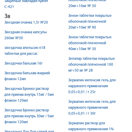
оболочкой пленочной
Защитные накладки Крейт
20мг+10мг № 30
С-421
Зв
Зенон таблетки покрытые
оболочкой пленочной
Звездная очанка 1,5г №20
20мг+10мг № 90
Звездная очанка капсулы
Зенон таблетки покрытые
260мг №30
оболочкой пленочной
звездочка апельсин n18
40мг+10мг № 30
таблетки для рассас
Зепатир таблетки покрытые
Звездочка бальзам 16г
оболочкой плёночной 100
мг+50 мг № 28
Звездочка бальзам жидкий
флакон 12мл
Зеркалин интенсив гель для
наружного применения
Звездочка Бронхо раствор
0,05+0,01 / г 25г
для приема внутрь 15мг / 5мл
флакон 120мл
Зеркалин интенсив гель для
наружного применения
Звездочка Бронхо раствор
0,05+0,01 / г 30г
для приема внутрь 30мг / 5мл
флакон 120мл
Зеркалин раствор для
наружного применения 1%
Звездочка Дуо Лор спрей для