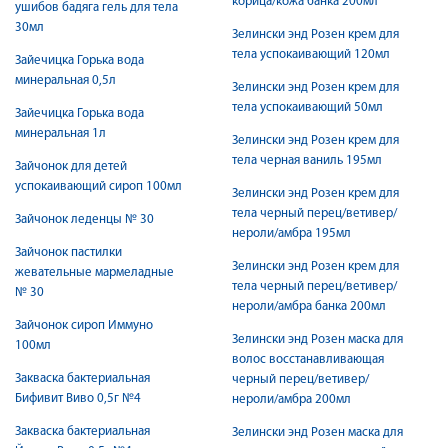
корица/кожа банка 200мл
ушибов бадяга гель для тела
30мл
Зелински энд Розен крем для
тела успокаивающий 120мл
Зайечицка Горька вода
минеральная 0,5л
Зелински энд Розен крем для
тела успокаивающий 50мл
Зайечицка Горька вода
минеральная 1л
Зелински энд Розен крем для
тела черная ваниль 195мл
Зайчонок для детей
успокаивающий сироп 100мл
Зелински энд Розен крем для
тела черный перец/ветивер/
Зайчонок леденцы № 30
нероли/амбра 195мл
Зайчонок пастилки
Зелински энд Розен крем для
жевательные мармеладные
тела черный перец/ветивер/
№ 30
нероли/амбра банка 200мл
Зайчонок сироп Иммуно
Зелински энд Розен маска для
100мл
волос восстанавливающая
Закваска бактериальная
черный перец/ветивер/
Бифивит Виво 0,5г №4
нероли/амбра 200мл
Закваска бактериальная
Зелински энд Розен маска для