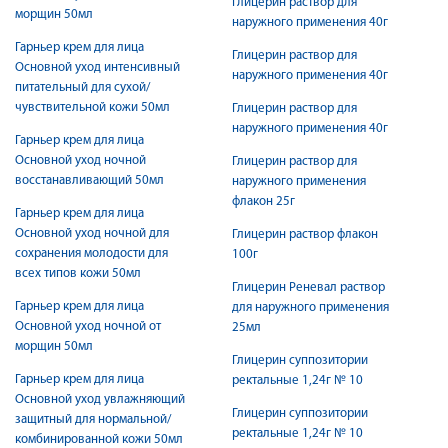
Глицерин раствор для
морщин 50мл
наружного применения 40г
Гарньер крем для лица
Глицерин раствор для
Основной уход интенсивный
наружного применения 40г
питательный для сухой/
чувствительной кожи 50мл
Глицерин раствор для
наружного применения 40г
Гарньер крем для лица
Основной уход ночной
Глицерин раствор для
восстанавливающий 50мл
наружного применения
флакон 25г
Гарньер крем для лица
Основной уход ночной для
Глицерин раствор флакон
сохранения молодости для
100г
всех типов кожи 50мл
Глицерин Реневал раствор
Гарньер крем для лица
для наружного применения
Основной уход ночной от
25мл
морщин 50мл
Глицерин суппозитории
Гарньер крем для лица
ректальные 1,24г № 10
Основной уход увлажняющий
Глицерин суппозитории
защитный для нормальной/
ректальные 1,24г № 10
комбинированной кожи 50мл