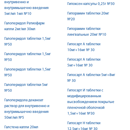
внутривенно и
Гипоксен капсулы 0,25г №30
внутримышечно введения
Гипорамин таблетки 20мг
5мг/мл 1мл №10
№20
Галоперидол Ратиофарм
Гипорамин таблетки
капли 2мг/мл 30мл
лингвальные 20мг №10
Галоперидол таблетки 1,5мг
Гипосарт А таблетки
№50
10мг+16мг № 30
Галоперидол таблетки 1,5мг
Гипосарт А таблетки
№50
5мг+16мг № 30
Галоперидол таблетки 1,5мг
Гипосарт А таблетки 5мг+8мг
№50
№ 30
Галоперидол таблетки 5мг
Гипосарт И таблетки с
№50
модифицированным
Галоперидола деканоат
высвобождением покрытые
раствор для внутривенно и
пленочной оболочкой
внутримышечно введения
1,5мг+16мг №30
50мг/мл №5
Гипосарт Н таблетки
Галстена капли 20мл
12,5мг+16мг № 30