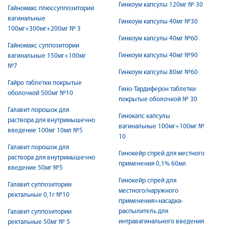
Гинкоум капсулы 120мг № 30
Гайномакс плюссуппозитории
вагинальные
Гинкоум капсулы 40мг №30
100мг+300мг+200мг № 3
Гинкоум капсулы 40мг №60
Гайномакс суппозитории
Гинкоум капсулы 40мг №90
вагинальные 150мг+100мг
№7
Гинкоум капсулы 80мг №60
Гайро таблетки покрытые
Гино-Тардиферон таблетки
оболочкой 500мг №10
покрытые оболочкой № 30
Галавит порошок для
Гинокапс капсулы
раствора для внутримышечно
вагинальные 100мг+100мг №
введение 100мг 10мл №5
10
Галавит порошок для
Гинокейр спрей для местного
раствора для внутримышечно
применения 0,1% 60мл
введение 50мг №5
Гинокейр спрей для
Галавит суппозитории
местного/наружного
ректальные 0,1г №10
применения+насадка-
распылитель для
Галавит суппозитории
интравагинального введения
ректальные 50мг № 5