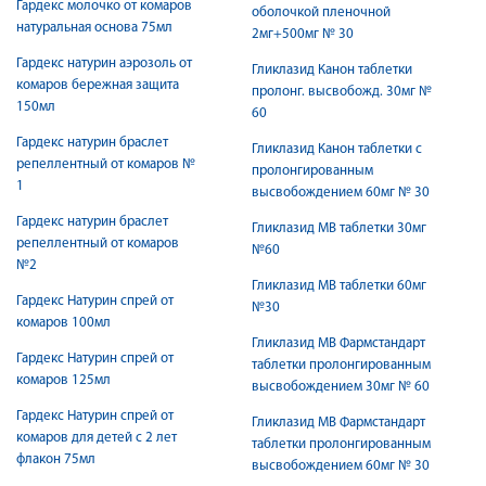
Гардекс молочко от комаров
оболочкой пленочной
натуральная основа 75мл
2мг+500мг № 30
Гардекс натурин аэрозоль от
Гликлазид Канон таблетки
комаров бережная защита
пролонг. высвобожд. 30мг №
150мл
60
Гардекс натурин браслет
Гликлазид Канон таблетки с
репеллентный от комаров №
пролонгированным
1
высвобождением 60мг № 30
Гардекс натурин браслет
Гликлазид МВ таблетки 30мг
репеллентный от комаров
№60
№2
Гликлазид МВ таблетки 60мг
Гардекс Натурин спрей от
№30
комаров 100мл
Гликлазид МВ Фармстандарт
Гардекс Натурин спрей от
таблетки пролонгированным
комаров 125мл
высвобождением 30мг № 60
Гардекс Натурин спрей от
Гликлазид МВ Фармстандарт
комаров для детей с 2 лет
таблетки пролонгированным
флакон 75мл
высвобождением 60мг № 30