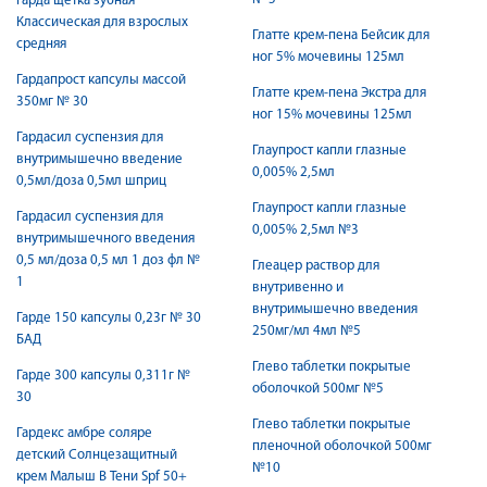
Гарда щетка зубная
Классическая для взрослых
Глатте крем-пена Бейсик для
средняя
ног 5% мочевины 125мл
Гардапрост капсулы массой
Глатте крем-пена Экстра для
350мг № 30
ног 15% мочевины 125мл
Гардасил суспензия для
Глаупрост капли глазные
внутримышечно введение
0,005% 2,5мл
0,5мл/доза 0,5мл шприц
Глаупрост капли глазные
Гардасил суспензия для
0,005% 2,5мл №3
внутримышечного введения
0,5 мл/доза 0,5 мл 1 доз фл №
Глеацер раствор для
1
внутривенно и
внутримышечно введения
Гарде 150 капсулы 0,23г № 30
250мг/мл 4мл №5
БАД
Глево таблетки покрытые
Гарде 300 капсулы 0,311г №
оболочкой 500мг №5
30
Глево таблетки покрытые
Гардекс амбре соляре
пленочной оболочкой 500мг
детский Солнцезащитный
№10
крем Малыш В Тени Spf 50+