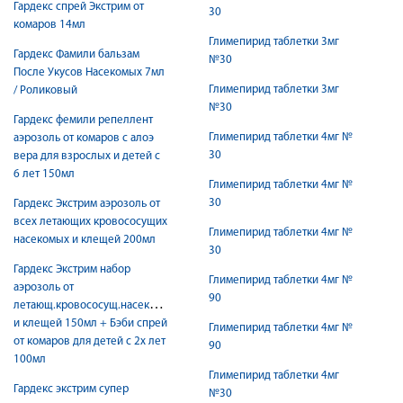
Гардекс спрей Экстрим от
30
комаров 14мл
Глимепирид таблетки 3мг
Гардекс Фамили бальзам
№30
После Укусов Насекомых 7мл
Глимепирид таблетки 3мг
/ Роликовый
№30
Гардекс фемили репеллент
Глимепирид таблетки 4мг №
аэрозоль от комаров с алоэ
30
вера для взрослых и детей с
6 лет 150мл
Глимепирид таблетки 4мг №
30
Гардекс Экстрим аэрозоль от
всех летающих кровососущих
Глимепирид таблетки 4мг №
насекомых и клещей 200мл
30
Гардекс Экстрим набор
Глимепирид таблетки 4мг №
аэрозоль от
90
летающ.кровососущ.насекомых
и клещей 150мл + Бэби спрей
Глимепирид таблетки 4мг №
от комаров для детей с 2х лет
90
100мл
Глимепирид таблетки 4мг
Гардекс экстрим супер
№30