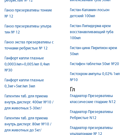
интенсивный туба 50мл
ребристые № 12
Гистан-Каламин лосьон
Ганзо презервативы тонкие
детский 100мл
№ 12
Гистан-Липидерма крем
Ганзо презервативы ультра
восстанавливающий туба
тин № 12
100мл
Ганзо экстаз презервативы с
Гистан-цинк Пиритион крем
точками ребристые № 12
50мл
Ганфорт капли глазные
Гистафен таблетки 50мг №20
0,0003/мл+0,005/мл 0,4мл
№30
Гистохром ампулы 0,02% 1мл
№10
Ганфорт капли глазные
0,3мг+5мг/мл 3мл
Гл
Гладиатор Презервативы
Гапентин таб. для приема
классические гладкие N12
внутрь дисперг. 400мг №10 /
для животных 5-30кг/
Гладиатор Презервативы
Ребристые N12
Гапентин таб. для приема
внутрь дисперг. 80мг №10 /
Гладиатор презервативы
для животных до 5кг/
ультратонкие № 12