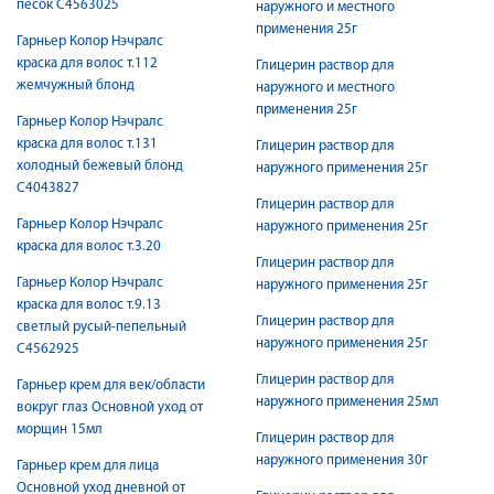
песок С4563025
наружного и местного
применения 25г
Гарньер Колор Нэчралс
краска для волос т.112
Глицерин раствор для
жемчужный блонд
наружного и местного
применения 25г
Гарньер Колор Нэчралс
краска для волос т.131
Глицерин раствор для
холодный бежевый блонд
наружного применения 25г
С4043827
Глицерин раствор для
Гарньер Колор Нэчралс
наружного применения 25г
краска для волос т.3.20
Глицерин раствор для
Гарньер Колор Нэчралс
наружного применения 25г
краска для волос т.9.13
Глицерин раствор для
светлый русый-пепельный
наружного применения 25г
С4562925
Глицерин раствор для
Гарньер крем для век/области
наружного применения 25мл
вокруг глаз Основной уход от
морщин 15мл
Глицерин раствор для
наружного применения 30г
Гарньер крем для лица
Основной уход дневной от