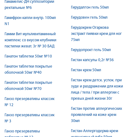
Гамамелис-ДН суппозитории
Гирудалгон гель 50мл
ректальные №6
Гирудовен гель 50мл
Гамифрон капли внутр. 100мл
N1
Гирудокрем Огаркова
экстракт пиявки крем для ног
Гамми Вит мультивитаминный
75мл
комплекс со вкусом клубники
пастилки жеват. 3г № 30 БАД
Гирудопрокт гель 50мл
Ганатон таблетки 50мг №10
Гистан капсулы 0,2г №36
Ганатон таблетки покрытые
Гистан крем 50мл
оболочкой 50мг №40
Гистан крем детск. успок. при
Ганатон таблетки покрытые
зуде и раздражении для кожи
оболочкой 50мг №70
лица / тела / при аллергии с
превых дней жизни 30г
Ганзо презервативы классик
№ 12
Гистан против аллергических
проявлений на коже крем
Ганзо презервативы классик
30мл
№ 3
Гистан-Аллергодерма крем
Ганзо презервативы