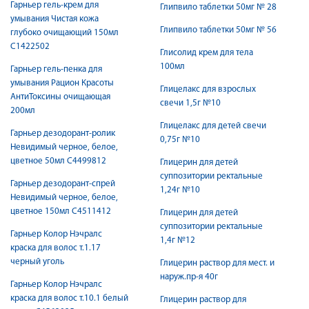
Гарньер гель-крем для
Глипвило таблетки 50мг № 28
умывания Чистая кожа
Глипвило таблетки 50мг № 56
глубоко очищающий 150мл
С1422502
Глисолид крем для тела
100мл
Гарньер гель-пенка для
умывания Рацион Красоты
Глицелакс для взрослых
АнтиТоксины очищающая
свечи 1,5г №10
200мл
Глицелакс для детей свечи
Гарньер дезодорант-ролик
0,75г №10
Невидимый черное, белое,
цветное 50мл С4499812
Глицерин для детей
суппозитории ректальные
Гарньер дезодорант-спрей
1,24г №10
Невидимый черное, белое,
цветное 150мл С4511412
Глицерин для детей
суппозитории ректальные
Гарньер Колор Нэчралс
1,4г №12
краска для волос т.1.17
черный уголь
Глицерин раствор для мест. и
наруж.пр-я 40г
Гарньер Колор Нэчралс
краска для волос т.10.1 белый
Глицерин раствор для