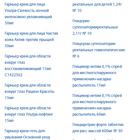
Гарньер крем для лица
ректальные для детей 1,24г
Ультра-Свежесть ночной
№ 10
интенсивно увлажняющий
Глицерин
50мл
суппозиторииректальные
Гарньер крем для лица Чистая
2,11г № 10
кожа Актив против прыщей
Глицером суппозитории
50мл
ректальные гомеопатические
Гарньер крем для области
№ 6
вокруг глаз
Глицивир интим 0,1% спрей
восстанавливающий 15мл
для местного/наружного
С1422502
применения+насадка-
Гарньер крем для области
распылитель 15мл
вокруг глаз Рацион Красоты
Глицивир интим 0,1% спрей
15мл
для местного/наружного
Гарньер крем для области
применения+насадка-
вокруг глаз Ультра-лифтинг
распылитель 60мл
15мл
Глицидетрин форте таблетки
Гарньер крем-гель для
для расс массой 600мг № 30
умывания Основной уход