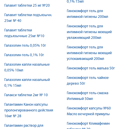
0,1% 15мл
Галавит таблетки 25 мг №20
Гинокомфорт гель для
Галавит таблетки подъязычн.
интимной гигиены 200мл
25мг № 40
Гинокомфорт гель для
Галавит таблетки
интимной гигиены моющий
подъязычные 25мг №10
увлажняющий 200мл
Галазолин гель 0,05% 10г
Гинокомфорт гель для
интимной гигиены моющий
Галазолин гель 0,1% 10г
успокаивающий 200мл
Галазолин капли назальные
Гинокомфорт гель мальва 50г
0,05% 10мл
Гинокомфорт гель чайное
Галазолин капли назальный
дерево 50г
0,1% 15мл
Гинокомфорт гель-смазка
Галакси таблетки 2мг № 10
Интимный 50мл
Галантамин Канон капсулы
Гинокомфорт капсулы №60
пролонгированного действия
Масло вечерней примулы
16мг № 28
Гинокомфорт Климафемин
Галантамин раствор для