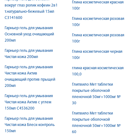
Глина косметическая красная
вокруг глаз ролик кофеин 2в1
100г
т.натурально-бежевый 15мл
С3141600
Глина косметическая розовая
100г
Гарньер гель для умывания
Основной уход очищающий
Глина косметическая розовая
200мл
100г
Гарньер гель для умывания
Глина косметическая черная
Чистая кожа 200мл
100г
Гарньер гель для умывания
глина красная косметическая
Чистая кожа Актив
100,0
очищающий против прыщей
Глипвило Мет таблетки
200мл
покрытые оболочкой
Гарньер гель для умывания
пленочной 50мг+1000мг №
Чистая кожа Актив с углем
30
150мл С4536200
Глипвило Мет таблетки
Гарньер гель для умывания
покрытые оболочкой
Чистая кожа Блеск-контроль
пленочной 50мг+1000мг №
150мл
60