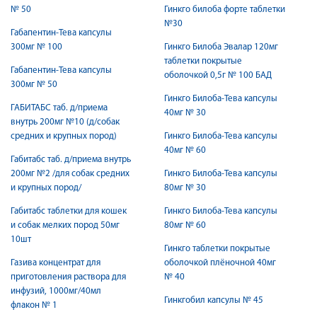
№ 50
Гинкго билоба форте таблетки
№30
Габапентин-Тева капсулы
300мг № 100
Гинкго Билоба Эвалар 120мг
таблетки покрытые
Габапентин-Тева капсулы
оболочкой 0,5г № 100 БАД
300мг № 50
Гинкго Билоба-Тева капсулы
ГАБИТАБС таб. д/приема
40мг № 30
внутрь 200мг №10 (д/собак
средних и крупных пород)
Гинкго Билоба-Тева капсулы
40мг № 60
Габитабс таб. д/приема внутрь
200мг №2 /для собак средних
Гинкго Билоба-Тева капсулы
и крупных пород/
80мг № 30
Габитабс таблетки для кошек
Гинкго Билоба-Тева капсулы
и собак мелких пород 50мг
80мг № 60
10шт
Гинкго таблетки покрытые
Газива концентрат для
оболочкой плёночной 40мг
приготовления раствора для
№ 40
инфузий, 1000мг/40мл
Гинкгобил капсулы № 45
флакон № 1