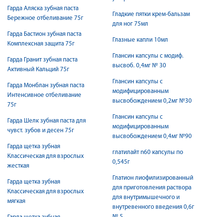
Гарда Аляска зубная паста
Гладкие пятки крем-бальзам
Бережное отбеливание 75г
для ног 75мл
Гарда Бастион зубная паста
Глазные капли 10мл
Комплексная защита 75г
Глансин капсулы с модиф.
Гарда Гранит зубная паста
высвоб. 0,4мг № 30
Активный Кальций 75г
Глансин капсулы с
Гарда Монблан зубная паста
модифицированным
Интенсивное отбеливание
высвобождением 0,2мг №30
75г
Глансин капсулы с
Гарда Шелк зубная паста для
модифицированным
чувст. зубов и десен 75г
высвобождением 0,4мг №90
Гарда щетка зубная
глатилайт n60 капсулы по
Классическая для взрослых
0,545г
жесткая
Глатион лиофилизированный
Гарда щетка зубная
для приготовления раствора
Классическая для взрослых
для внутримышечного и
мягкая
внутревенного введения 0,6г
№ 5