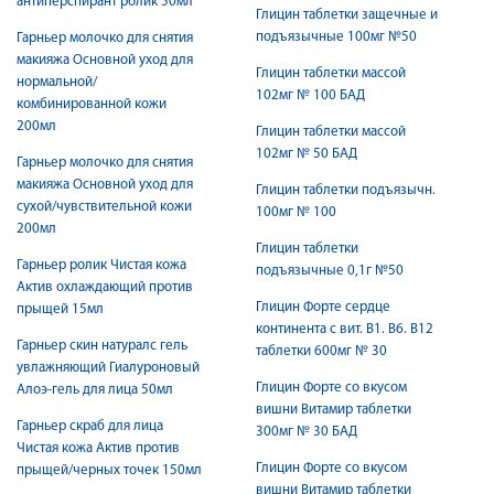
антиперспирант ролик 50мл
Глицин таблетки защечные и
подъязычные 100мг №50
Гарньер молочко для снятия
макияжа Основной уход для
Глицин таблетки массой
нормальной/
102мг № 100 БАД
комбинированной кожи
200мл
Глицин таблетки массой
102мг № 50 БАД
Гарньер молочко для снятия
макияжа Основной уход для
Глицин таблетки подъязычн.
сухой/чувствительной кожи
100мг № 100
200мл
Глицин таблетки
Гарньер ролик Чистая кожа
подъязычные 0,1г №50
Актив охлаждающий против
Глицин Форте сердце
прыщей 15мл
континента с вит. В1. В6. В12
Гарньер скин натуралс гель
таблетки 600мг № 30
увлажняющий Гиалуроновый
Глицин Форте со вкусом
Алоэ-гель для лица 50мл
вишни Витамир таблетки
Гарньер скраб для лица
300мг № 30 БАД
Чистая кожа Актив против
Глицин Форте со вкусом
прыщей/черных точек 150мл
вишни Витамир таблетки