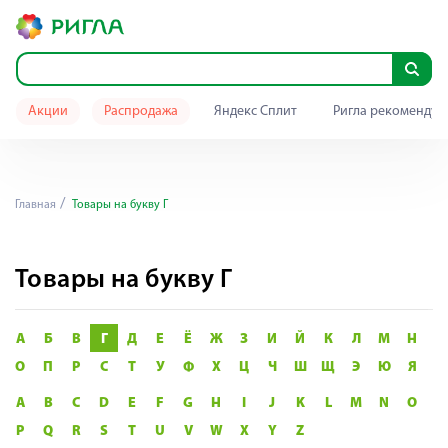
Акции
Распродажа
Яндекс Сплит
Ригла рекомендуе
Главная
Товары на букву Г
Товары на букву Г
А
Б
В
Г
Д
Е
Ё
Ж
З
И
Й
К
Л
М
Н
О
П
Р
С
Т
У
Ф
Х
Ц
Ч
Ш
Щ
Э
Ю
Я
A
B
C
D
E
F
G
H
I
J
K
L
M
N
O
P
Q
R
S
T
U
V
W
X
Y
Z