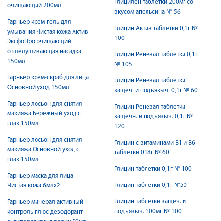
Глицилен таблетки 200мг со
очищающий 200мл
вкусом апельсина № 56
Гарньер крем-гель для
Глицин Актив таблетки 0,1г №
умывания Чистая кожа Актив
100
ЭксфоПро очищающий
отшелушивающая насадка
Глицин Реневал таблетки 0,1г
150мл
№ 105
Гарньер крем-скраб для лица
Глицин Реневал таблетки
Основной уход 150мл
защеч. и подъязыч. 0,1г № 60
Гарньер лосьон для снятия
Глицин Реневал таблетки
макияжа Бережный уход с
защечн. и подъязыч. 0,1г №
глаз 150мл
120
Гарньер лосьон для снятия
Глицин с витаминами B1 и B6
макияжа Основной уход с
таблетки 018г № 60
глаз 150мл
Глицин таблетки 0,1г № 100
Гарньер маска для лица
Глицин таблетки 0,1г №50
Чистая кожа 6млх2
Глицин таблетки защеч. и
Гарньер минерал активный
подъязыч. 100мг № 100
контроль плюс дезодорант-