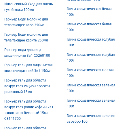
Интенсивный Уход для очень
Глина косметическая белая
сухой кожи 100мл
100г
Гарньер Боди молочко для
Глина косметическая белая
тела тающее алоэ 250мл
100г
Гарньер Боди молочко для
Глина косметическая голубая
тела тающее карите 250мл
100г
Гарньер вода для лица
Глина косметическая голубая
мицеллярная 3в1 С5260100
100г
Гарньер гель для лица Чистая
Глина косметическая желтая
кожа очищающий 3в1 150мл
100г
Гарньер гель для области
Глина косметическая зеленая
вокруг глаз Рацион Красоты
100г
роликовый 15мл
Глина косметическая зеленая
Гарньер гель для области
100г
вокруг глаз ролик кофеин 2в1
т.золотисто-бежевый 15мл
Глина косметическая зеленая
C3141700
серебро 100г
Гарньер гель для области