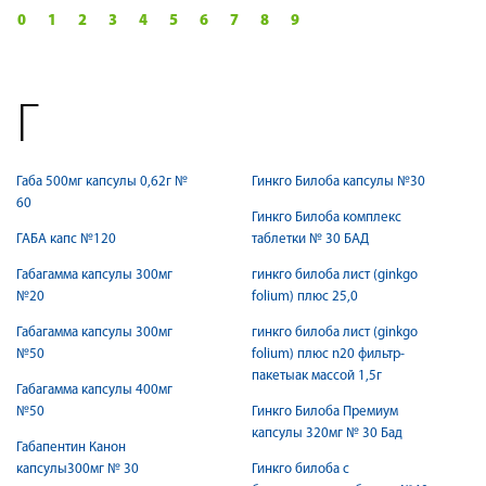
0
1
2
3
4
5
6
7
8
9
Г
Габа 500мг капсулы 0,62г №
Гинкго Билоба капсулы №30
60
Гинкго Билоба комплекс
ГАБА капс №120
таблетки № 30 БАД
Габагамма капсулы 300мг
гинкго билоба лист (ginkgo
№20
folium) плюс 25,0
Габагамма капсулы 300мг
гинкго билоба лист (ginkgo
№50
folium) плюс n20 фильтр-
пакетыак массой 1,5г
Габагамма капсулы 400мг
№50
Гинкго Билоба Премиум
капсулы 320мг № 30 Бад
Габапентин Канон
капсулы300мг № 30
Гинкго билоба с