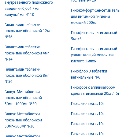
таблетки № 20
внутревенного подкожного
введения 0,001 / мл
Гинокомфорт Сенсетив гель
ампулы1мл № 10
для интимной гигиены
моющий 200мл
Галантамин таблетки
покрытые оболочкой 12мг
Гинофит гель вагинальный
№56
5млх6
Галантамин таблетки
Гинофит гель вагинальный
покрытые оболочкой 4мг
увлажняющий молочная
№14
кислота 5млх6
Галантамин таблетки
Гинофлор Э таблетки
покрытые оболочкой 8мг
вагинальные №6
№56
Гинофорт с аппликатором
Галвус Мет таблетки
крем вагинальный 20мг/г 5г
покрытые оболочкой
Гиоксизон мазь 10г
50мг+1000мг №30
Гиоксизон мазь 10г
Галвус Мет таблетки
покрытые оболочкой
Гиоксизон мазь 10г
50мг+500мг №30
Гиоксизон мазь 10г
Галвус Мет таблетки