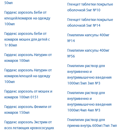
50мл
Гленцет таблетки покрытые
оболочкой 5мг №10
Гардекс аэрозоль Беби от
клещей/комаров на одежду
Гленцет таблетки покрытые
100мл
оболочкой 5мг №14
Гардекс аэрозоль беби от
Глиатилин капсулы 400мг
комаров мошек для детей с
№14
1г 80мл
Глиатилин капсулы 400мг
Гардекс аэрозоль Натурин от
№56
комаров 100мл
Глиатилин раствор для
Гардекс аэрозоль Натурин от
внутривенно и
комаров/клещей на одежду
внутримышечно введения
100мл
1000мг/3мл 3мл №3
Гардекс аэрозоль от мошек и
Глиатилин раствор для
комаров 100мл 0151
внутривенно и
внутримышечно введения
Гардекс аэрозоль Фемили от
1000мг/4мл 4мл №3
комаров 150мл
Глиатилин раствор для
Гардекс аэрозоль Экстрим от
приема внутрь 600мг/7мл 7мл
всех летающих кровососущих