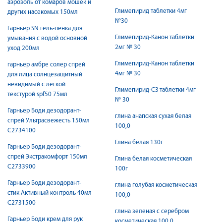
аэрозоль от комаров мошек и
Глимепирид таблетки 4мг
других насекомых 150мл
№30
Гарньер SN гель-пенка для
Глимепирид-Канон таблетки
умывания с водой основной
2мг № 30
уход 200мл
Глимепирид-Канон таблетки
гарньер амбре солер спрей
4мг № 30
для лица солнцезащитный
невидимый с легкой
Глимепирид-СЗ таблетки 4мг
текстурой spf50 75мл
№ 30
Гарньер Боди дезодорант-
глина анапская сухая белая
спрей Ультрасвежесть 150мл
100,0
С2734100
Глина белая 130г
Гарньер Боди дезодорант-
спрей Экстракомфорт 150мл
Глина белая косметическая
С2733900
100г
Гарньер Боди дезодорант-
глина голубая косметическая
стик Активный контроль 40мл
100,0
С2731500
глина зеленая с серебром
Гарньер Боди крем для рук
косметическая 100,0