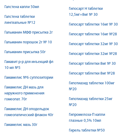
Галстена капли 50мл
Гипосарт Н таблетки
12,5мг+8мг № 30
Галстена таблетки
лингвальные №12
Гипосарт таблетки 16мг № 30
Гальманин МФФ присыпка 2г
Гипосарт таблетки 16мг №28
Гальманин порошок 2г № 10
Гипосарт таблетки 32мг № 30
Гальманин присыпка 50г
Гипосарт таблетки 32мг №28
Гамавит р-р для инъекций фл
Гипосарт таблетки 8мг № 30
10 мл №5
Гипосарт таблетки 8мг №28
Гамамелис №6 суппозитории
Гипотиазид таблетки 100мг
Гамамелис ДН мазь для
№20
наружного применения
Гипотиазид таблетки 25мг
гомеопат. 70г
№20
Гамамелис ДН оподельдок
Гипромелоза-П капли
гомеопатический флакон 40г
глазные 0,5% 10мл
Гамамелис мазь 30г
Гирель таблетки №50