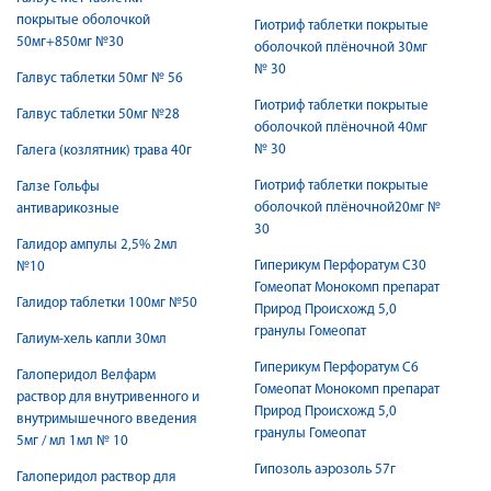
покрытые оболочкой
Гиотриф таблетки покрытые
50мг+850мг №30
оболочкой плёночной 30мг
№ 30
Галвус таблетки 50мг № 56
Гиотриф таблетки покрытые
Галвус таблетки 50мг №28
оболочкой плёночной 40мг
№ 30
Галега (козлятник) трава 40г
Гиотриф таблетки покрытые
Галзе Гольфы
оболочкой плёночной20мг №
антиварикозные
30
Галидор ампулы 2,5% 2мл
Гиперикум Перфоратум С30
№10
Гомеопат Монокомп препарат
Галидор таблетки 100мг №50
Природ Происхожд 5,0
гранулы Гомеопат
Галиум-хель капли 30мл
Гиперикум Перфоратум С6
Галоперидол Велфарм
Гомеопат Монокомп препарат
раствор для внутривенного и
Природ Происхожд 5,0
внутримышечного введения
гранулы Гомеопат
5мг / мл 1мл № 10
Гипозоль аэрозоль 57г
Галоперидол раствор для