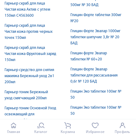
Гарньер скраб для лица
500мг № 30 БАД
Чистая кожа Актив с углем
Глицин Форте таблетки 300мг
150мл С4563600
№20
Гарньер скраб для лица
Глицин Форте Эвалар 1000мг
Чистая кожа против черных
таблетки шипучие 3,8г № 20
точек 150мл
БАД
Гарньер скраб для лица
Глицин форте Эвалар
Чистая кожа Фруктовый заряд
таблетки № 60+20
150мл
Глицин Форте Эвалар
Гарньер средство для снятия
таблетки для рассасывания
макияжа Бережный уход 2в1
0,6г № 120 БАД
200мл
Глицин Эко таблетки 100мг №
Гарньер тоник Бережный
50
уход смягчающий 200мл
Глицин Эко таблетки 100мг №
Гарньер тоник Основной Уход
50
освежающий для
нормальной/
Глицин-Канон таблетки
комбинированной кожи
защечные 250мг №30
Главная
Каталог
Корзина
Избранное
Профиль
200мл