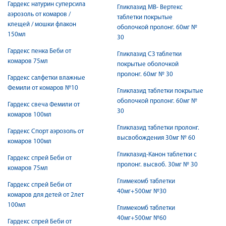
Гардекс натурин суперсила
Гликлазид МВ- Вертекс
аэрозоль от комаров /
таблетки покрытые
клещей / мошки флакон
оболочкой пролонг. 60мг №
150мл
30
Гардекс пенка Беби от
Гликлазид СЗ таблетки
комаров 75мл
покрытые оболочкой
пролонг. 60мг № 30
Гардекс салфетки влажные
Фемили от комаров №10
Гликлазид таблетки покрытые
оболочкой пролонг. 60мг №
Гардекс свеча Фемили от
30
комаров 100мл
Гликлазид таблетки пролонг.
Гардекс Спорт аэрозоль от
высвобождения 30мг № 60
комаров 100мл
Гликлазид-Канон таблетки с
Гардекс спрей Беби от
пролонг. высвоб. 30мг № 30
комаров 75мл
Глимекомб таблетки
Гардекс спрей Беби от
40мг+500мг №30
комаров для детей от 2лет
100мл
Глимекомб таблетки
40мг+500мг №60
Гардекс спрей Беби от