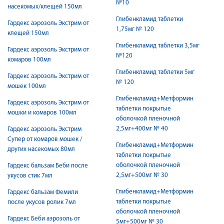
№10
насекомых/клещей 150мл
Глибенкламид таблетки
Гардекс аэрозоль Экстрим от
1,75мг № 120
клещей 150мл
Глибенкламид таблетки 3,5мг
Гардекс аэрозоль Экстрим от
№120
комаров 100мл
Глибенкламид таблетки 5мг
Гардекс аэрозоль Экстрим от
№ 120
мошек 100мл
Глибенкламид+Метформин
Гардекс аэрозоль Экстрим от
таблетки покрытые
мошки и комаров 100мл
оболочкой пленочной
2,5мг+400мг № 40
Гардекс аэрозоль Экстрим
Супер от комаров мошек /
Глибенкламид+Метформин
других насекомых 80мл
таблетки покрытые
оболочкой пленочной
Гардекс бальзам Беби после
2,5мг+500мг № 30
укусов стик 7мл
Глибенкламид+Метформин
Гардекс бальзам Фемили
таблетки покрытые
после укусов ролик 7мл
оболочкой пленочной
Гардекс Беби аэрозоль от
5мг+500мг № 30