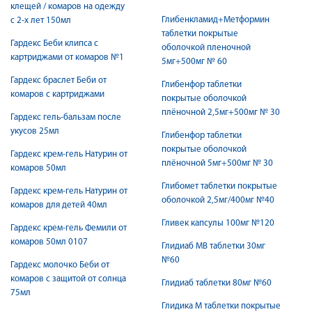
клещей / комаров на одежду
Глибенкламид+Метформин
с 2-х лет 150мл
таблетки покрытые
Гардекс Беби клипса c
оболочкой пленочной
картриджами от комаров №1
5мг+500мг № 60
Гардекс браслет Беби от
Глибенфор таблетки
комаров c картриджами
покрытые оболочкой
плёночной 2,5мг+500мг № 30
Гардекс гель-бальзам после
укусов 25мл
Глибенфор таблетки
покрытые оболочкой
Гардекс крем-гель Натурин от
плёночной 5мг+500мг № 30
комаров 50мл
Глибомет таблетки покрытые
Гардекс крем-гель Натурин от
оболочкой 2,5мг/400мг №40
комаров для детей 40мл
Гливек капсулы 100мг №120
Гардекс крем-гель Фемили от
комаров 50мл 0107
Глидиаб МВ таблетки 30мг
№60
Гардекс молочко Беби от
комаров c защитой от солнца
Глидиаб таблетки 80мг №60
75мл
Глидика М таблетки покрытые