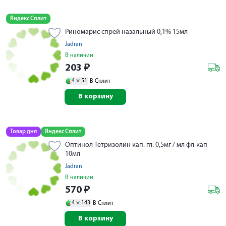
Яндекс Сплит
Риномарис спрей назальный 0,1% 15мл
Jadran
В наличии
203
₽
4 ×
51
В Сплит
В корзину
Товар дня
Яндекс Сплит
Оптинол Тетризолин кап. гл. 0,5мг / мл фл-кап
10мл
Jadran
В наличии
570
₽
4 ×
143
В Сплит
В корзину