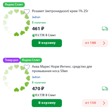
Яндекс Сплит
Розамет (метронидазол) крем 1% 25г
Jadran
В наличии
461
₽
4 ×
116
В Сплит
В корзину
от
186
Товар дня
Яндекс Сплит
Аква Марис Норм Интенс. средство для
промывания носа 50мл
Jadran
В наличии
470
₽
4 ×
118
В Сплит
В корзину
от
150