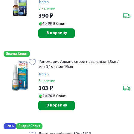
Jadran
В наличии
390
₽
4 ×
98
В Сплит
В корзину
Яндекс Сплит
Риномарис Адванс спрей назальный 1,0мг /
мл+0,1мг / мл 15мл
Jadran
В наличии
303
₽
4 ×
76
В Сплит
В корзину
-20%
Яндекс Сплит