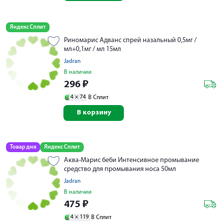
Яндекс Сплит
Риномарис Адванс спрей назальный 0,5мг /
мл+0,1мг / мл 15мл
Jadran
В наличии
296
₽
4 ×
74
В Сплит
В корзину
Товар дня
Яндекс Сплит
Аква-Марис беби Интенсивное промывание
средство для промывания носа 50мл
Jadran
В наличии
475
₽
4 ×
119
В Сплит