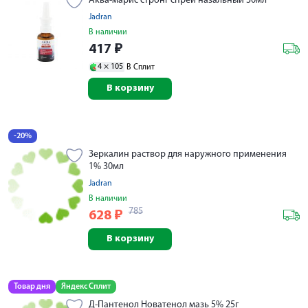
Аква-марис стронг спрей назальный 30мл
Jadran
В наличии
417
₽
4 ×
105
В Сплит
В корзину
-20%
Зеркалин раствор для наружного применения
1% 30мл
Jadran
В наличии
785
628
₽
В корзину
Товар дня
Яндекс Сплит
Д-Пантенол Новатенол мазь 5% 25г