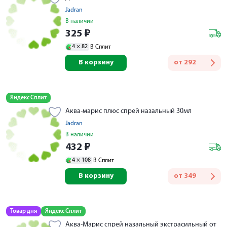
Jadran
В наличии
325
₽
4 ×
82
В Сплит
В корзину
от
292
Яндекс Сплит
Аква-марис плюс спрей назальный 30мл
Jadran
В наличии
432
₽
4 ×
108
В Сплит
В корзину
от
349
Товар дня
Яндекс Сплит
Аква-Марис спрей назальный экстрасильный от