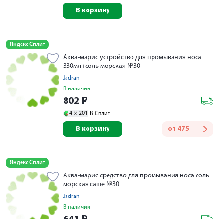
В корзину
Яндекс Сплит
Аква-марис устройство для промывания носа
330мл+соль морская №30
Jadran
В наличии
802
₽
4 ×
201
В Сплит
В корзину
от
475
Яндекс Сплит
Аква-марис средство для промывания носа соль
морская саше №30
Jadran
В наличии