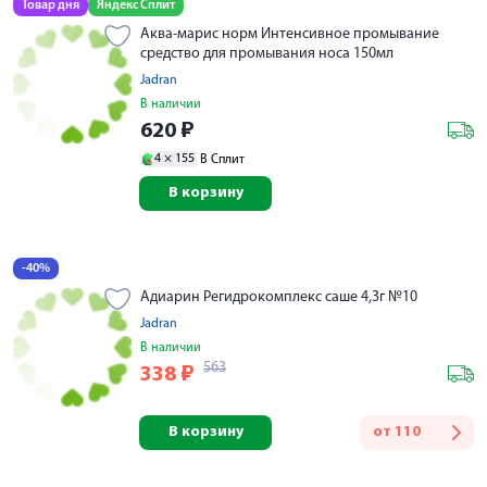
Товар дня
Яндекс Сплит
Аква-марис норм Интенсивное промывание
средство для промывания носа 150мл
Jadran
В наличии
620
₽
4 ×
155
В Сплит
В корзину
-40%
Адиарин Регидрокомплекс саше 4,3г №10
Jadran
В наличии
563
338
₽
В корзину
от
110