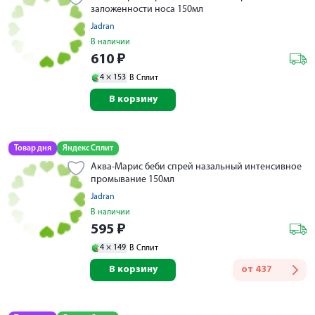
заложенности носа 150мл
Jadran
В наличии
610
₽
4 ×
153
В Сплит
В корзину
Товар дня
Яндекс Сплит
Аква-Марис беби спрей назальный интенсивное
промывание 150мл
Jadran
В наличии
595
₽
4 ×
149
В Сплит
В корзину
от
437