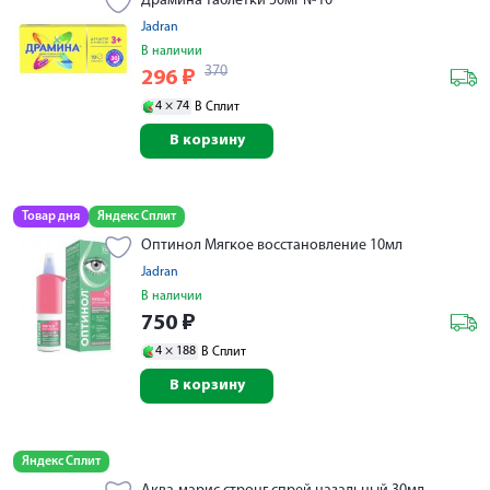
Драмина таблетки 50мг №10
Jadran
В наличии
370
296
₽
4 ×
74
В Сплит
В корзину
Товар дня
Яндекс Сплит
Оптинол Мягкое восстановление 10мл
Jadran
В наличии
750
₽
4 ×
188
В Сплит
В корзину
Яндекс Сплит