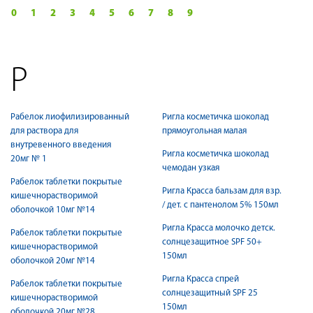
0
1
2
3
4
5
6
7
8
9
Р
Рабелок лиофилизированный
Ригла косметичка шоколад
для раствора для
прямоугольная малая
внутревенного введения
Ригла косметичка шоколад
20мг № 1
чемодан узкая
Рабелок таблетки покрытые
Ригла Красса бальзам для взр.
кишечнорастворимой
/ дет. с пантенолом 5% 150мл
оболочкой 10мг №14
Ригла Красса молочко детск.
Рабелок таблетки покрытые
солнцезащитное SPF 50+
кишечнорастворимой
150мл
оболочкой 20мг №14
Ригла Красса спрей
Рабелок таблетки покрытые
солнцезащитный SPF 25
кишечнорастворимой
150мл
оболочкой 20мг №28