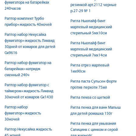
фумигатора на батарейках
резинкой арт.2112 черные
240часов
р.27-29 № 1
Раптор комплект Турбо
Ригла Ньюлайф бинт
прибор+жидкость 40ночей
марлевый медицинский
стерильный 5мх10см
Раптор набор Некусайка
фумигатор+жидкость Ликвид
Ригла Ньюлайф бинт
30дней от комаров для детей
марлевый медицинский
Gк9616
стерильный 7мх14см
Раптор набор фумигатор на
Ригла отрез марлевый
батарейках+катридж
1мх90см
сменный 240ч
Ригла паста Сульсен Форте
Раптор набор фумигатор с
против перхоти 75мл
таймером+жидкость Ликвид
30ночей от комаров Gк1430
Ригла пемза со щеткой
Раптор набор
Ригла пенка для ванн Малыш
фумигатор+жидкость
для детей ромашка 150г
30ночей
Ригла пенка для умывания
Раптор Некусайка жидкость
Салицинк с цинком и серой
45 ночей
для жирной/