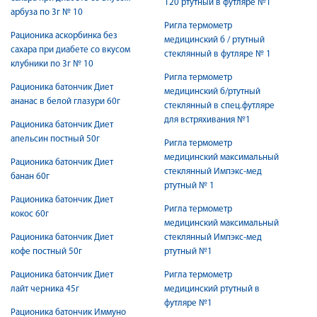
120 ртутный в футляре №1
арбуза по 3г № 10
Ригла термометр
Рационика аскорбинка без
медицинский б / ртутный
сахара при диабете со вкусом
стеклянный в футляре № 1
клубники по 3г № 10
Ригла термометр
Рационика батончик Диет
медицинский б/ртутный
ананас в белой глазури 60г
стеклянный в спец.футляре
для встряхивания №1
Рационика батончик Диет
апельсин постный 50г
Ригла термометр
медицинский максимальный
Рационика батончик Диет
стеклянный Импэкс-мед
банан 60г
ртутный № 1
Рационика батончик Диет
Ригла термометр
кокос 60г
медицинский максимальный
Рационика батончик Диет
стеклянный Импэкс-мед
кофе постный 50г
ртутный №1
Рационика батончик Диет
Ригла термометр
лайт черника 45г
медицинский ртутный в
футляре №1
Рационика батончик Иммуно