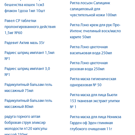
Ригла лосьон Салицинк
бешенства кошек 1см3
салициловый для
флакон 1доза 1мл 10шт
чувстительной кожи 100мл
Равел СР таблетки
Ригла Лэно крем для рук Про-
пролонгированного действия
Интенс пчелиный воск/масло
1,5мг №60
карите 50мл
Радевит Актив мазь 35г
Ригла Лэно цветочная
Радиес шприц имплант 1,5мл
васильковая вода 250мл
№1
Ригла Лэно цветочная
Радиес шприц имплант 3,0
розовая вода 250мл
№1
Ригла маска гигиеническая
Радикулитный бальзам гель
одноразовая № 50
массажный 75мл
Ригла маска для лица Бьюти
Радикулитный бальзам гель
153 тканевая экстракт улитки
массажный 80мл
№ 1
радуга горного алтая
Ригла маска для лица Ноникэа
бобровая струя эликсир
Гарден оф Эден глиняная
молодости n120 капсулы
глубокого очищения 11г
массой 230мг