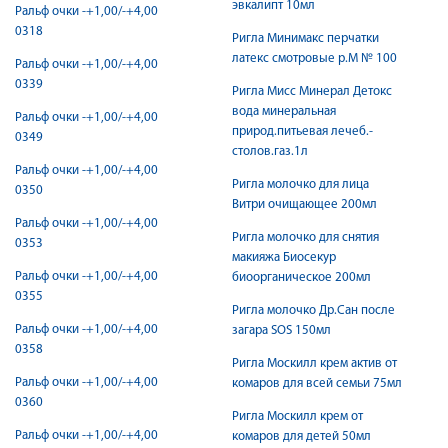
эвкалипт 10мл
Ральф очки -+1,00/-+4,00
0318
Ригла Минимакс перчатки
латекс смотровые р.М № 100
Ральф очки -+1,00/-+4,00
0339
Ригла Мисс Минерал Детокс
вода минеральная
Ральф очки -+1,00/-+4,00
природ.питьевая лечеб.-
0349
столов.газ.1л
Ральф очки -+1,00/-+4,00
Ригла молочко для лица
0350
Витри очищающее 200мл
Ральф очки -+1,00/-+4,00
Ригла молочко для снятия
0353
макияжа Биосекур
Ральф очки -+1,00/-+4,00
биоорганическое 200мл
0355
Ригла молочко Др.Сан после
Ральф очки -+1,00/-+4,00
загара SOS 150мл
0358
Ригла Москилл крем актив от
Ральф очки -+1,00/-+4,00
комаров для всей семьи 75мл
0360
Ригла Москилл крем от
Ральф очки -+1,00/-+4,00
комаров для детей 50мл