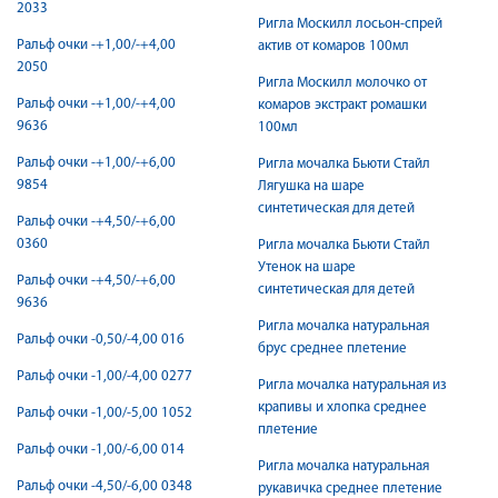
2033
Ригла Москилл лосьон-спрей
Ральф очки -+1,00/-+4,00
актив от комаров 100мл
2050
Ригла Москилл молочко от
Ральф очки -+1,00/-+4,00
комаров экстракт ромашки
9636
100мл
Ральф очки -+1,00/-+6,00
Ригла мочалка Бьюти Стайл
9854
Лягушка на шаре
синтетическая для детей
Ральф очки -+4,50/-+6,00
0360
Ригла мочалка Бьюти Стайл
Утенок на шаре
Ральф очки -+4,50/-+6,00
синтетическая для детей
9636
Ригла мочалка натуральная
Ральф очки -0,50/-4,00 016
брус среднее плетение
Ральф очки -1,00/-4,00 0277
Ригла мочалка натуральная из
крапивы и хлопка среднее
Ральф очки -1,00/-5,00 1052
плетение
Ральф очки -1,00/-6,00 014
Ригла мочалка натуральная
Ральф очки -4,50/-6,00 0348
рукавичка среднее плетение