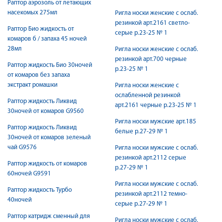
Раптор аэрозоль от летающих
насекомых 275мл
Ригла носки женские с ослаб.
резинкой арт.2161 светло-
Раптор Био жидкость от
серые р.23-25 № 1
комаров б / запаха 45 ночей
28мл
Ригла носки женские с ослаб.
резинкой арт.700 черные
Раптор жидкость Био 30ночей
р.23-25 № 1
от комаров без запаха
экстракт ромашки
Ригла носки женские с
ослабленной резинкой
Раптор жидкость Ликвид
арт.2161 черные р.23-25 № 1
30ночей от комаров G9560
Ригла носки мужские арт.185
Раптор жидкость Ликвид
белые р.27-29 № 1
30ночей от комаров зеленый
чай G9576
Ригла носки мужские с ослаб.
резинкой арт.2112 серые
Раптор жидкость от комаров
р.27-29 № 1
60ночей G9591
Ригла носки мужские с ослаб.
Раптор жидкость Турбо
резинкой арт.2112 темно-
40ночей
серые р.27-29 № 1
Раптор катридж сменный для
Ригла носки мужские с ослаб.