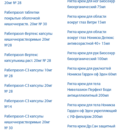
Ригла крем для ног Биосекур
20мг № 28
биоорганический 75мл
Рабепразол таблетки
Ригла крем для области
покрытые оболочкой
вокруг глаз Витри 15мл
кишечнораств. 20мг № 30
Ригла крем для области
Рабепразол-Вертекс капсулы
вокруг глаз Ноникэа Делюкс
кишечнорастворимые 20мг
антивозрастной 40+ 15мл
№28
Ригла крем для рук Биосекур
Рабепразол-Вертекс
биоорганический 100мл
капсулыкиш.раст. 20мг № 28
Ригла крем для рук/ногтей
Рабепразол-СЗ капсулы 10мг
Ноникэа Гарден оф Эден 60мл
№ 28
Ригла крем для тела
Рабепразол-СЗ капсулы 20мг
Нивелазион Перфект Боди
№ 28
антицеллюлитный 200мл
Рабепразол-СЗ капсулы 20мг
Ригла крем для тела Ноникэа
№14
Гарден оф Эден укрепляющий
Рабепразол-СЗ капсулы
с УФ-фильтром 200мл
кишечнорастворимые 20мг
Ригла крем Др.Сан защитный
№ 30