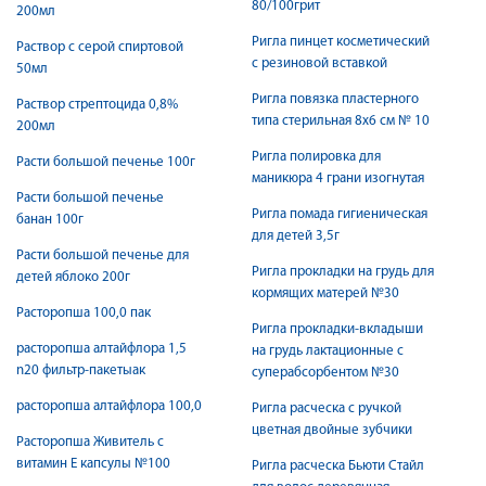
80/100грит
200мл
Ригла пинцет косметический
Раствор с серой спиртовой
с резиновой вставкой
50мл
Ригла повязка пластерного
Раствор стрептоцида 0,8%
типа стерильная 8х6 см № 10
200мл
Ригла полировка для
Расти большой печенье 100г
маникюра 4 грани изогнутая
Расти большой печенье
Ригла помада гигиеническая
банан 100г
для детей 3,5г
Расти большой печенье для
Ригла прокладки на грудь для
детей яблоко 200г
кормящих матерей №30
Расторопша 100,0 пак
Ригла прокладки-вкладыши
расторопша алтайфлора 1,5
на грудь лактационные с
n20 фильтр-пакетыак
суперабсорбентом №30
расторопша алтайфлора 100,0
Ригла расческа с ручкой
цветная двойные зубчики
Расторопша Живитель с
витамин Е капсулы №100
Ригла расческа Бьюти Стайл