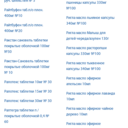
руч. ФлексПен № 5
пшеницы капсулы 330мг
№100
Райтбуфен таб.п/о плен.
400мг №10
Ригла масло льняное капсулы
340мг №100
Райтбуфен таб.п/о плен.
400мг №20
Ригла масло Малыш для
детей череда/азулен 130г
Ракстан сановель таблетки
покрытые оболочкой 100мг
Ригла масло расторопши
№30
капсулы 330мг №100
Ракстан-Сановель таблетки
Ригла масло тыквенное
покрытые оболочкой 100мг
капсулы 340мг №100
№ 10
Ригла масло эфирное
Ралотекс таблетки 10мг № 30
апельсин 10мл
Ралотекс таблетки 15мг № 30
Ригла масло эфирное лаванда
10мл
Ралотекс таблетки 30мг № 30
Ригла масло эфирное чайное
Ралтегра таблетки п /
дерево 10мл
покрытые оболочкой 0,4 №
60
Ригла масло эфирное