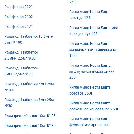
250г
Ральф очки 2021
Ригла мыло Нести Данте
Ральф очки 9102
лаванда 125г
Ральф очки 9121
Ригла мыло Нести Данте мед
и подсолнух 125г
Рамазид H таблетки 12,5мг +
5мг № 100
Ригла мыло Нести Данте
миндаль / цветы апельсина
Рамазид Н таблетки
125г
2,5мг+12,5мг №30
Ригла мыло Нести Данте
Рамазид Н таблетки
мушмула/китайский финик
5мг+12,5мг №30
250г
Рамазид Н таблетки 5мг+25мг
Ригла мыло Нести Данте
№100
розовое 250г
Рамазид Н таблетки 5мг+25мг
Ригла мыло Нести Данте
№30
роскошное конопляное 250г
Рамиприл таблетки 10мг № 28
Ригла мыло Нести Данте
фермерское аргана 100г
Рамиприл таблетки 10мг № 30