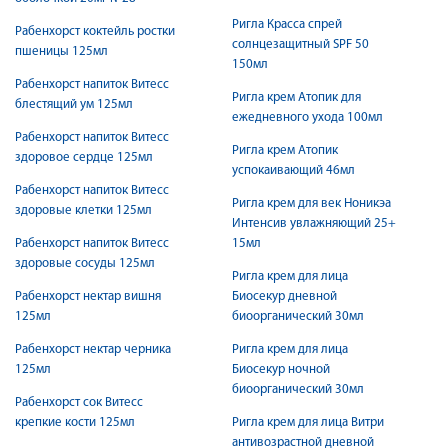
Ригла Красса спрей
Рабенхорст коктейль ростки
солнцезащитный SPF 50
пшеницы 125мл
150мл
Рабенхорст напиток Витесс
Ригла крем Атопик для
блестящий ум 125мл
ежедневного ухода 100мл
Рабенхорст напиток Витесс
Ригла крем Атопик
здоровое сердце 125мл
успокаивающий 46мл
Рабенхорст напиток Витесс
Ригла крем для век Ноникэа
здоровые клетки 125мл
Интенсив увлажняющий 25+
Рабенхорст напиток Витесс
15мл
здоровые сосуды 125мл
Ригла крем для лица
Рабенхорст нектар вишня
Биосекур дневной
125мл
биоорганический 30мл
Рабенхорст нектар черника
Ригла крем для лица
125мл
Биосекур ночной
биоорганический 30мл
Рабенхорст сок Витесс
крепкие кости 125мл
Ригла крем для лица Витри
антивозрастной дневной