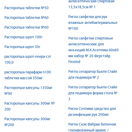
антисептическая спиртовая
13,5х18,5см № 1
Расторопша таблетки №50
Ригла салфетки для рук
Расторопша таблетки №60
влажные антибактериальные
Расторопша таблетки №60
№100
Расторопша шрот 100г
Ригла салфетки спиртовые
антисептические для
Расторопша шрот 50г
инъекций М.К.Асептика 60х60
мм набор № 20 Ферстэйд
расторопша шрот-лекра-сэт
FirstAid
100,0
Ригла сепаратор Бьюти Стайл
расторопша-парафарм n100
для педикюра № 2
таблетки массой 350мг
Ригла сепаратор Бьюти Стайл
Расторопши капсулы 1350мг
для педикюра форма стопа №
№90
2
Расторопши капсулы 300мг №
Ригла Септима средство для
200
дезинфекции рук 200мл
Расторопши капсулы 300мг
Ригла Снэк Фабрик батончик
№200
глазированный арахис /