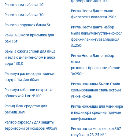
фермерское алоэ 100г
Раносан мазь банка 10г
Ригла Нести Данте мыло
Раносан мазь банка 30г
философия коллаген 250г
Раносан порошок банка 5г
Ригла Нести Данте набор
мыла лайм/мангустин+кокос/
Раны А Ожоги присыпка для
франжипани+гуава/маракуя
ран 15г
3х250г
раны а ожоги спрей для лица
Ригла Нести Данте набор
и тела c д-пантенолом и алоэ
мыла
вера 130,0
розовое+бронзовое+белое
Рапамун раствор для приема
3х250г.
внутрь 1мг/мл 60мл
Ригла ножницы Бьюти Стайл
Рапамун таблетки покрытые
хромированная сталь острые
оболочкой 1мг №100
узкие концы
Рапид Лаш средство для
Ригла ножницы для маникюра
ресниц 3мл
и педикюра средние прямые
шлифованные
Раптор аэрозоль для защиты
территории от комаров 400мл
Ригла носки женские арт.367
голубые р.23-25 № 1