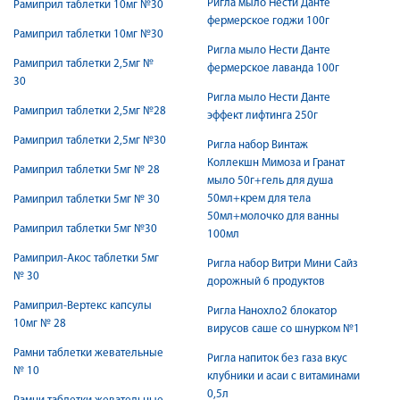
Ригла мыло Нести Данте
Рамиприл таблетки 10мг №30
фермерское годжи 100г
Рамиприл таблетки 10мг №30
Ригла мыло Нести Данте
Рамиприл таблетки 2,5мг №
фермерское лаванда 100г
30
Ригла мыло Нести Данте
Рамиприл таблетки 2,5мг №28
эффект лифтинга 250г
Рамиприл таблетки 2,5мг №30
Ригла набор Винтаж
Коллекшн Мимоза и Гранат
Рамиприл таблетки 5мг № 28
мыло 50г+гель для душа
50мл+крем для тела
Рамиприл таблетки 5мг № 30
50мл+молочко для ванны
Рамиприл таблетки 5мг №30
100мл
Рамиприл-Акос таблетки 5мг
Ригла набор Витри Мини Сайз
№ 30
дорожный 6 продуктов
Рамиприл-Вертекс капсулы
Ригла Нанохло2 блокатор
10мг № 28
вирусов саше со шнурком №1
Рамни таблетки жевательные
Ригла напиток без газа вкус
№ 10
клубники и асаи с витаминами
0,5л