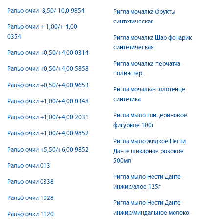
Ральф очки -8,50/-10,0 9854
Ригла мочалка Фрукты
синтетическая
Ральф очки +-1,00/+-4,00
0354
Ригла мочалка Шар фонарик
синтетическая
Ральф очки +0,50/+4,00 0314
Ригла мочалка-перчатка
Ральф очки +0,50/+4,00 5858
полиэстер
Ральф очки +0,50/+4,00 9653
Ригла мочалка-полотенце
синтетика
Ральф очки +1,00/+4,00 0348
Ригла мыло глицериновое
Ральф очки +1,00/+4,00 2031
фигурное 100г
Ральф очки +1,00/+4,00 9852
Ригла мыло жидкое Нести
Ральф очки +5,50/+6,00 9852
Данте шикарное розовое
500мл
Ральф очки 013
Ригла мыло Нести Данте
Ральф очки 0338
инжир/алое 125г
Ральф очки 1028
Ригла мыло Нести Данте
инжир/миндальное молоко
Ральф очки 1120