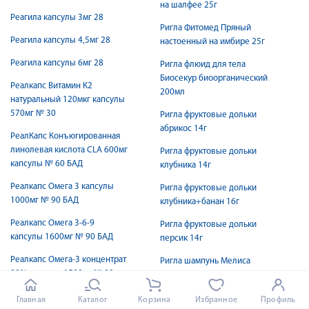
на шалфее 25г
Реагила капсулы 3мг 28
Ригла Фитомед Пряный
Реагила капсулы 4,5мг 28
настоенный на имбире 25г
Реагила капсулы 6мг 28
Ригла флюид для тела
Биосекур биоорганический
Реалкапс Витамин К2
200мл
натуральный 120мкг капсулы
570мг № 30
Ригла фруктовые дольки
абрикос 14г
РеалКапс Конъюгированная
линолевая кислота CLA 600мг
Ригла фруктовые дольки
капсулы № 60 БАД
клубника 14г
Реалкапс Омега 3 капсулы
Ригла фруктовые дольки
1000мг № 90 БАД
клубника+банан 16г
Реалкапс Омега 3-6-9
Ригла фруктовые дольки
капсулы 1600мг № 90 БАД
персик 14г
Реалкапс Омега-3 концентрат
Ригла шампунь Мелиса
90% капсулы 1500мг № 90
против выпадения волос
БАД
300мл
Главная
Каталог
Корзина
Избранное
Профиль