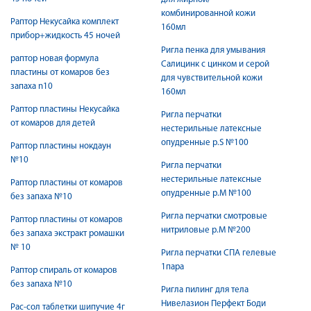
комбинированной кожи
Раптор Некусайка комплект
160мл
прибор+жидкость 45 ночей
Ригла пенка для умывания
раптор новая формула
Салицинк с цинком и серой
пластины от комаров без
для чувствительной кожи
запаха n10
160мл
Раптор пластины Некусайка
Ригла перчатки
от комаров для детей
нестерильные латексные
опудренные р.S №100
Раптор пластины нокдаун
№10
Ригла перчатки
нестерильные латексные
Раптор пластины от комаров
опудренные р.М №100
без запаха №10
Ригла перчатки смотровые
Раптор пластины от комаров
нитриловые р.М №200
без запаха экстракт ромашки
№ 10
Ригла перчатки СПА гелевые
1пара
Раптор спираль от комаров
без запаха №10
Ригла пилинг для тела
Нивелазион Перфект Боди
Рас-сол таблетки шипучие 4г