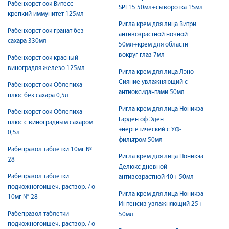
Рабенхорст сок Витесс
SPF15 50мл+сыворотка 15мл
крепкий иммунитет 125мл
Ригла крем для лица Витри
Рабенхорст сок гранат без
антивозрастной ночной
сахара 330мл
50мл+крем для области
вокруг глаз 7мл
Рабенхорст сок красный
виноградля железо 125мл
Ригла крем для лица Лэно
Сияние увлажняющий с
Рабенхорст сок Облепиха
антиоксидантами 50мл
плюс без сахара 0,5л
Ригла крем для лица Ноникэа
Рабенхорст сок Облепиха
Гарден оф Эден
плюс с виноградным сахаром
энергетический с УФ-
0,5л
фильтром 50мл
Рабепразол таблетки 10мг №
Ригла крем для лица Ноникэа
28
Делюкс дневной
Рабепразол таблетки
антивозрастной 40+ 50мл
подкожногоишеч. раствор. / о
Ригла крем для лица Ноникэа
10мг № 28
Интенсив увлажняющий 25+
Рабепразол таблетки
50мл
подкожногоишеч. раствор. / о