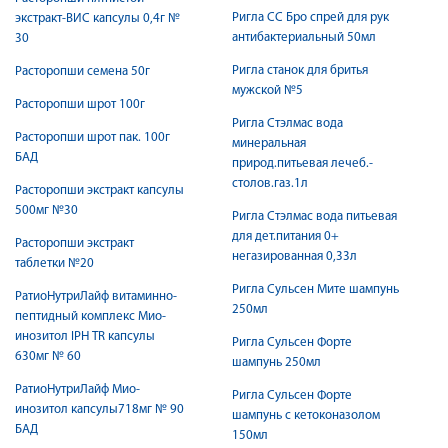
Ригла СС Бро спрей для рук
экстракт-ВИС капсулы 0,4г №
антибактериальный 50мл
30
Ригла станок для бритья
Расторопши семена 50г
мужской №5
Расторопши шрот 100г
Ригла Стэлмас вода
Расторопши шрот пак. 100г
минеральная
БАД
природ.питьевая лечеб.-
столов.газ.1л
Расторопши экстракт капсулы
500мг №30
Ригла Стэлмас вода питьевая
для дет.питания 0+
Расторопши экстракт
негазированная 0,33л
таблетки №20
Ригла Сульсен Мите шампунь
РатиоНутриЛайф витаминно-
250мл
пептидный комплекс Мио-
инозитол IPH TR капсулы
Ригла Сульсен Форте
630мг № 60
шампунь 250мл
РатиоНутриЛайф Мио-
Ригла Сульсен Форте
инозитол капсулы718мг № 90
шампунь с кетоконазолом
БАД
150мл