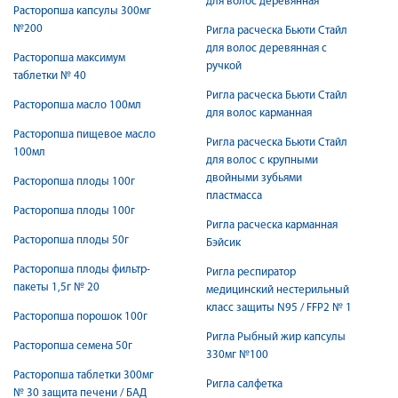
для волос деревянная
Расторопша капсулы 300мг
№200
Ригла расческа Бьюти Стайл
для волос деревянная с
Расторопша максимум
ручкой
таблетки № 40
Ригла расческа Бьюти Стайл
Расторопша масло 100мл
для волос карманная
Расторопша пищевое масло
Ригла расческа Бьюти Стайл
100мл
для волос с крупными
двойными зубьями
Расторопша плоды 100г
пластмасса
Расторопша плоды 100г
Ригла расческа карманная
Расторопша плоды 50г
Бэйсик
Расторопша плоды фильтр-
Ригла респиратор
пакеты 1,5г № 20
медицинский нестерильный
класс защиты N95 / FFP2 № 1
Расторопша порошок 100г
Ригла Рыбный жир капсулы
Расторопша семена 50г
330мг №100
Расторопша таблетки 300мг
Ригла салфетка
№ 30 защита печени / БАД