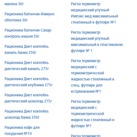
малина 30г
Ригла термометр
медицинский ртутный
Рационика батончик Иммуно
Импэкс-мед максимальный
облепиха 30г
стеклянный в футляре №1
Рационика батончик Сахар-
Ригла термометр
контроль вишня 50г
медицинский ртутный
максимальный в пластиковом
Рационика Диет коктейль
футляре № 1
ваниль банка 350г
Ригла термометр
Рационика Диет коктейль
медицинский с
диетический ваниль 275г
термометрической
Рационика Диет коктейль
жидкостью стеклянный в
диетический клубника 275г
спец. футляре для
встряхивания №1
Рационика Диет коктейль
диетический шоколад 275г
Ригла термометр
медицинский с
Рационика Диет коктейль
термометрической
шоколад банка 350г
жидкостью стеклянный в
футляре №1
Рационика кофе для
похудения №10
Ригла термометр