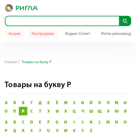
Акции
Распродажа
Яндекс Сплит
Ригла рекомендуе
Главная
Товары на букву Р
Товары на букву Р
А
Б
В
Г
Д
Е
Ё
Ж
З
И
Й
К
Л
М
Н
О
П
Р
С
Т
У
Ф
Х
Ц
Ч
Ш
Щ
Э
Ю
Я
A
B
C
D
E
F
G
H
I
J
K
L
M
N
O
P
Q
R
S
T
U
V
W
X
Y
Z