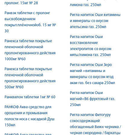
пролонг. 15мг № 28
лимона газ. 250мл
Ранвэк таблетки с пролонг
Ригла напиток Оши витамины
высвобождением
и минералы со вкусом
покрыт.плёночнойоб. 15 мг №
апельсина газ. 250мл
30
Ригла напиток Оши
Ранекса таблетки покрытые
восстановление
пленочной оболочкой
электролитов со вкусом
пролонгированного действия
мяты/лимона газ. 250мл
1000мг №60
Ригла напиток Оши Зеро
Ранекса таблетки покрытые
магний +витамины и
пленочной оболочкой
минералы со вкусом ягод
пролонгированного действия
акаи газ. без сахара 250мл
500мг №60
Ригла напиток Оши
Ранквилон таблетки 1мг № 60
магний+B6 фруктовый газ.
250мл
РАНКОФ Аква средство для
орошения и промывания
Ригла напиток Фитогуру
полости носа с насадкой Душ
сокосодержащий
150мл
обогащенный Вижн черника /
черная смородина / бархатцы