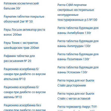
Ратовник косметический
Ригла СФМ перчатки
бальзам 30г
смотровые нестерильные
неопудренные
Раунатин таблетки покрытые
текстурированные р.S №100
оболочкой 2мг № 50
Ригла таблетка бурлящая для
Рауш Лосьон-активатор роста
ванны Антибубнин 130г
волос 200мл
Ригла таблетка бурлящая для
Рауш Тоник с экстрактом
ванны Антитрудин 130г
швейцарских трав 200мл
Ригла таблетка бурлящая для
Рафамин таблетки для
ванны Позитивин 130г
рассасывания № 20
Ригла таблетка бурлящая для
Рационика аскорбинка б/
ванны Успокоин 130г
сахара при диабете со вкусом
апельсина №10
Ригла терка для ног Бьюти
Стайл двусторонняя
Рационика аскорбинка б/
сахара при диабете со вкусом
Ригла терка для ног Бьюти
малины №10
Стайл с метал.вставкой
Рационика аскорбинка без
Ригла термометр Амрус TVY-
сахара при диабете со вкусом