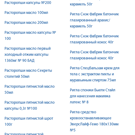
Расторопши капсулы №200
карамель 50г
Расторопши масло 100мл
Ригла Снэк Фабрик батончик
глазированный арахис/
Расторопши масло 200мл
карамель 50г
Расторопши масло капсулы №
Ригла Снэк Фабрик батончик
100
глазированный кокос 40г
Расторопши масло первый
Ригла Снэк Фабрик батончик
холодный отжим капсулы
глазированный кокос 40г
1360мг № 90 БАД
Ригла Спецбальзам крем для
Расторопши масло Секреты
тела с экстрактом пихты и
столетий 50мл
муравьиным спиртом 75мл
Расторопши пятнистой масло
Ригла спонжи Бьюти Стайл
50мл
для нанесения макияжа
латекс № 8
Расторопши пятнистой масло
капсулы 0,3г №100
Ригла средство
кровоостанавливающее
Расторопши пятнистой шрот
ЭверсЛайф-Гемо 180х130мм
100г
№5
Расторопши пятнистой