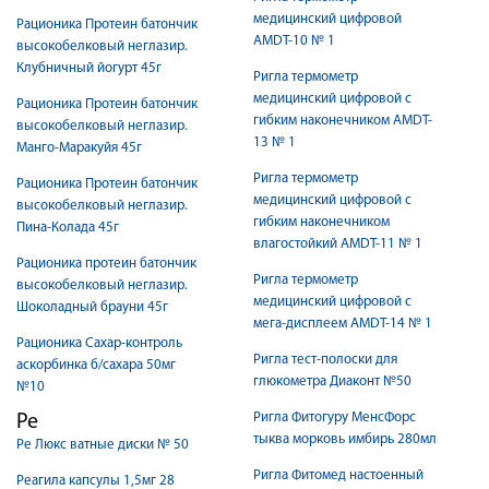
медицинский цифровой
Рационика Протеин батончик
AMDT-10 № 1
высокобелковый неглазир.
Клубничный йогурт 45г
Ригла термометр
медицинский цифровой с
Рационика Протеин батончик
гибким наконечником AMDT-
высокобелковый неглазир.
13 № 1
Манго-Маракуйя 45г
Ригла термометр
Рационика Протеин батончик
медицинский цифровой с
высокобелковый неглазир.
гибким наконечником
Пина-Колада 45г
влагостойкий AMDT-11 № 1
Рационика протеин батончик
Ригла термометр
высокобелковый неглазир.
медицинский цифровой с
Шоколадный брауни 45г
мега-дисплеем AMDT-14 № 1
Рационика Сахар-контроль
Ригла тест-полоски для
аскорбинка б/сахара 50мг
глюкометра Диаконт №50
№10
Ригла Фитогуру МенсФорс
Ре
тыква морковь имбирь 280мл
Ре Люкс ватные диски № 50
Ригла Фитомед настоенный
Реагила капсулы 1,5мг 28