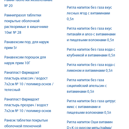
Рамни таблетки жевательные
№ 20
Ригла напиток без газа вкус
лесных ягод с витаминами
Рамнипразол таблетки
0,5л
покрытые оболочкой
растворимые в кишечнике
Ригла напиток без газа вкус
10мг № 28
питахайя и алоэ с витаминами
и пищевыми волокнами 0,5л
Ранавексим пор, для наруж
прим 5г
Ригла напиток без газа вода с
клубникой и витаминами 0,5л
Ранавексим порошок для
наруж прим 10Г
Ригла напиток без газа вода с
лимоном и витаминами 0,5л
Ранапласт Фармадокт
пластырь классич / водост
Ригла напиток без газа
7х2см № 10 / полимер.основ /
сицилийский апельсин с
телесный
витаминами 0,5л
Ранапласт Фармадокт
Ригла напиток без газа цитрус
пластырь прозрач / водост
микс с витаминами и
7х2см № 10 / полимер основ
пищевыми волокнами 0,5л
Ранвэк таблетки покрытые
Ригла напиток Оши витамин
оболочкой пленочной
D+K со вкусом мяты/лайма/