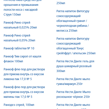
РАНКОФ Аква средство для
250мл
орошения и промывания
полости носа с насадкой
Ригла напиток Фитогуру
Струя 150мл
сокосодержащий
обогащенный гранат /
Ранкоф Рино спрей
черноплодная рябина /
назальный 0,025% 20мл
мелисса 250мл
Ранкоф Рино спрей
Ригла напиток Фитогуру
назальный 0,05% 20мл
сокосодержащий
Ранкоф таблетки № 10
обогащенный Тонус
грейпфрут / апельсин 250мл
Ранкоф Тим сироп от кашля
флакон 100мл
Ригла Нести Данте гель для
душа шикарный розовый
Ранкоф флю пор для раствора
300мл
для приема внутрь со вкусом
лимона пак 17,0 № 5
Ригла Нести Данте мыло
гуава/маракуя 250г
Ранкоф флю пор для раствора
для приема внутрь со вкусом
Ригла Нести Данте Мыло
малины пак 17,0 № 5
роскошное чёрное 250г
Ранодез спрей, 100мл
Ригла Нести Данте мыло