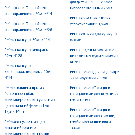
для детей SPF50+ с 6мес.
Рабепразол-Тева таб.п/о
гипоаллергеннный 75мл
раствор./кишечн. 20мг №14
Ригла крем-стик Атопик
Рабепразол-Тева таб.п/о
успокаивающий 4,9мл
раствор./кишечн. 20мг №28
Ригла кусачки для кутикулы
Рабиет капсулы 20мг № 14
малые
Рабиет капсулы киш.раст.
Ригла леденцы МАЛИНКИ-
20мг № 28
ВИTAЛИНКИ мультивитамин
8г №1
Рабиет капсулы
кишечнорастворимые 10мг
Ригла лосьон для лица Витри
№14
тонизирующий 200мл
Рабикс вакцина против
Ригла лосьон Салицинк
бешенства собак
салициловый для всех типов
инактивированная суспензия
кожи 100мл
для инъекций флакон 1мл
Ригла лосьон Салицинк
1доза 10шт
салициловый для жирной/
Рабифел суспензия для
комбинированной кожи
инъекций вакцина
100мл
инактивированная против