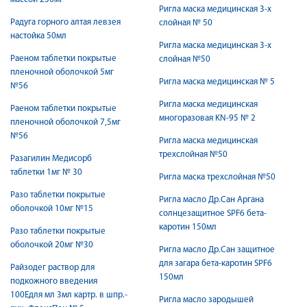
Ригла маска медицинская 3-х
Радуга горного алтая левзея
слойная № 50
настойка 50мл
Ригла маска медицинская 3-х
Раеном таблетки покрытые
слойная №50
пленочной оболочкой 5мг
Ригла маска медицинская № 5
№56
Ригла маска медицинская
Раеном таблетки покрытые
многоразовая KN-95 № 2
пленочной оболочкой 7,5мг
№56
Ригла маска медицинская
трехслойная №50
Разагилин Медисорб
таблетки 1мг № 30
Ригла маска трехслойная №50
Разо таблетки покрытые
Ригла масло Др.Сан Аргана
оболочкой 10мг №15
солнцезащитное SPF6 бета-
каротин 150мл
Разо таблетки покрытые
оболочкой 20мг №30
Ригла масло Др.Сан защитное
для загара бета-каротин SPF6
Райзодег раствор для
150мл
подкожного введения
100Едля мл 3мл картр. в шпр.-
Ригла масло зародышей