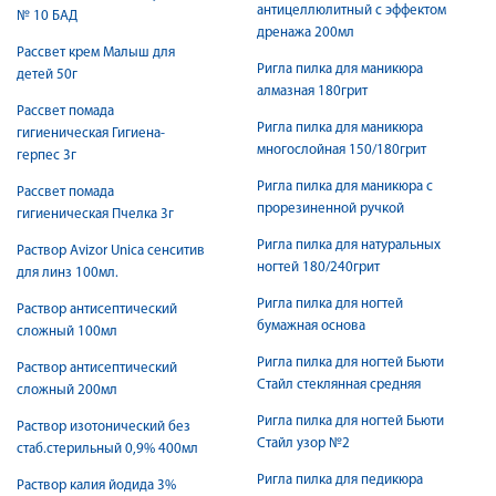
антицеллюлитный с эффектом
№ 10 БАД
дренажа 200мл
Рассвет крем Малыш для
Ригла пилка для маникюра
детей 50г
алмазная 180грит
Рассвет помада
Ригла пилка для маникюра
гигиеническая Гигиена-
многослойная 150/180грит
герпес 3г
Ригла пилка для маникюра с
Рассвет помада
прорезиненной ручкой
гигиеническая Пчелка 3г
Ригла пилка для натуральных
Раствор Avizor Unica сенситив
ногтей 180/240грит
для линз 100мл.
Ригла пилка для ногтей
Раствор антисептический
бумажная основа
сложный 100мл
Ригла пилка для ногтей Бьюти
Раствор антисептический
Стайл стеклянная средняя
сложный 200мл
Ригла пилка для ногтей Бьюти
Раствор изотонический без
Стайл узор №2
стаб.стерильный 0,9% 400мл
Ригла пилка для педикюра
Раствор калия йодида 3%